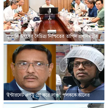
জ্বালানি উৎসের বৈচিত্র্য নিশ্চিতের তাগিদ প্রধানমন্ত্রীর
‘ইন্টারনেট একটু স্লো করে দাও’, পলককে কাদের