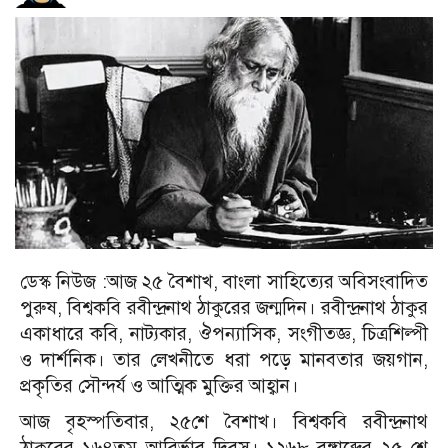
ডেস্ক নিউজ :আজ ২৫ বৈশাখ, বাংলা সাহিত্যের অবিসংবাদিত
পুরুষ, বিশ্বকবি রবীন্দ্রনাথ ঠাকুরের জন্মদিন। রবীন্দ্রনাথ ঠাকুর
একাধারে কবি, নাট্যকার, ঔপন্যাসিক, সংগীতজ্ঞ, চিত্রশিল্পী
ও দার্শনিক। তার লেখনীতে ধরা পড়ে মানবতার জয়গান,
প্রকৃতির সৌন্দর্য ও আত্মিক মুক্তির আহ্বান।
আজ বৃহস্পতিবার, ২৫শে বৈশাখ। বিশ্বকবি রবীন্দ্রনাথ
ঠাকুরের ১৬৪তম আবির্ভাব দিবস। ১২৬৮ বঙ্গাব্দের ২৫ শে