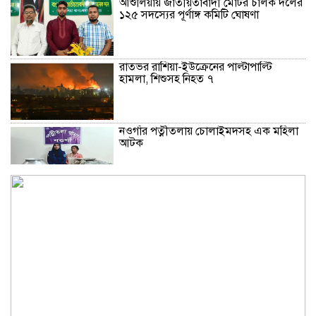
আশুলিয়ায় জাতীয়তাবাদী মোটর চালক দলের
১২৫ সদস্যের পূর্ণাঙ্গ কমিটি ঘোষণা
রাতভর রাশিয়া-ইউক্রেনের পাল্টাপাল্টি
হামলা, শিশুসহ নিহত ৭
নওগাঁর পত্নীতলায় চোলাইমদসহ এক মহিলা
আটক
আশুলিয়ায় জাতীয়তাবাদী মোটর চালক দলের
১২৫ সদস্যের পূর্ণাঙ্গ কমিটি ঘোষণা
ফুলবাড়ী ২৯ বিজিবি সীমান্ত এলাকায়
চোরাচালান অভিযান চালিয়ে ১ লক্ষ ৯৯
হাজার টাকার মাদক আটক ॥