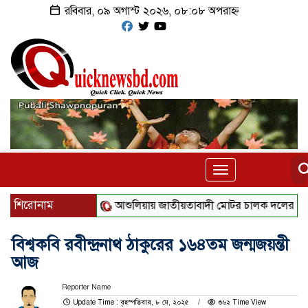
রবিবার, ০৯ অগাস্ট ২০২৬, ০৮:০৮ অপরাহ্ন
Toggle
navigation
শিরোনাম
আশুলিয়ায় জাতীয়তাবাদী মোটর চালক দলের ১২৫ সদস্যের প
বিশ্বকবি রবীন্দ্রনাথ ঠাকুরের ১৬৪তম জন্মজয়ন্তী
আজ
Reporter Name
Update Time : বৃহস্পতিবার, ৮ মে, ২০২৫
৩৬২ Time View