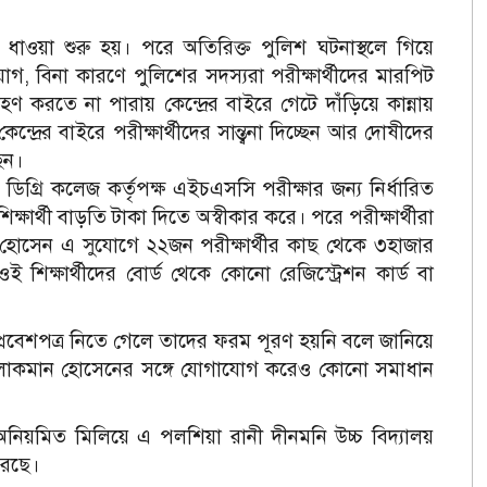
টা ধাওয়া শুরু হয়। প‌রে অতি‌রিক্ত পু‌লিশ ঘটনাস্থ‌লে গি‌য়ে
যোগ, বিনা কার‌ণে পু‌লিশের সদস‌্যরা পরীক্ষার্থীদের মার‌পিট
হণ করতে না পারায় কে‌ন্দ্রের বাইরে গে‌টে দা‌ঁড়ি‌য়ে কান্নায়
রের বাইরে পরীক্ষার্থী‌দের সান্ত্বনা দি‌চ্ছেন আর দোষী‌দের
ছেন।
রি ক‌লে‌জ কর্তৃপক্ষ এইচএস‌সি পরীক্ষার জন‌্য নির্ধা‌রিত
ষার্থী বাড়‌তি টাকা দি‌তে অস্বীকার ক‌রে। প‌রে পরীক্ষার্থীরা
ো‌সেন এ সু‌যো‌গে ২২জন পরীক্ষার্থীর কাছ থে‌কে ৩হাজার
শিক্ষার্থী‌দের বোর্ড থে‌কে কোনো রে‌জি‌স্ট্রেশ‌ন কার্ড বা
প্রবেশপত্র নি‌তে গে‌লে তা‌দের ফরম পূরণ হয়নি ব‌লে জা‌নি‌য়ে
ষক লোকমান হো‌সেনের সঙ্গে যোগা‌যোগ ক‌রেও কোনো সমাধান
নিয়মিত মি‌লি‌য়ে এ পল‌শিয়া রানী দীনম‌নি উচ্চ বিদ‌্যালয়
ে‌ছে।