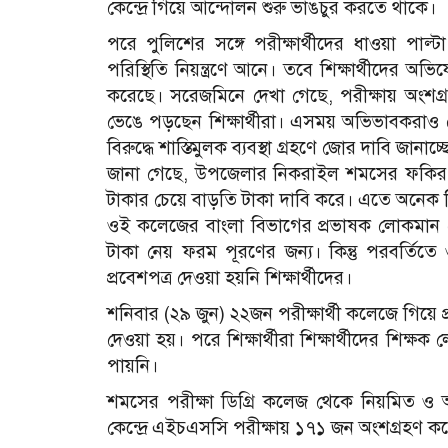
কে‌ন্দ্রে গি‌য়ে আন্দোলন শুরু ভাঙচুর কর‌তে থা‌কে।
প‌রে পু‌লি‌শের সঙ্গে পরীক্ষার্থী‌দের ধাওয়া পাল্
প‌রি‌স্থি‌তি নিয়ন্ত্রণে আনে।
ত‌বে শিক্ষার্থী‌দের অভি
করে‌ছে।
স‌রেজ‌মি‌নে দেখা গে‌ছে, পরীক্ষায় অংশগ্র
ভেঙে পড়ছেন শিক্ষার্থীরা। এসময় অভিভাবকরাও কে‌ন্দ্
বিরু‌দ্ধে শা‌স্তিমুলক ব‌্যবস্থা গ্রহ‌ণে জোর দাবি জানা‌চ্
জানা গে‌ছে, উপ‌জেলার নিকরাইল শম‌সের ফ‌কির ডিগ্
টাকার চে‌য়ে বাড়‌তি টাকা দাবি ক‌রে। এতে অনেক শিক্
ওই ক‌লে‌জের বাংলা বিভা‌গের প্রভাষক লোকমান হ
টাকা নেয় ফরম পূরণের জন‌্য। কিন্তু পরব‌র্তিতে ওই 
প্রবেশপত্র দেওয়া হয়‌নি শিক্ষার্থী‌দের।
শ‌নিবার (২৯ জুন) ২২জন পরীক্ষার্থী ক‌লে‌জে গি‌য়ে 
দেওয়া হয়। প‌রে শিক্ষার্থীরা শিক্ষার্থী‌দের শিক্
পায়‌নি।
শম‌সের পরীক্ষা ডিগ্রি ক‌লেজ থে‌কে নিয়‌মিত ও অ
কেন্দ্রে এইচএস‌সি পরীক্ষায় ১৭১ জন অংশগ্রহণ ক‌র