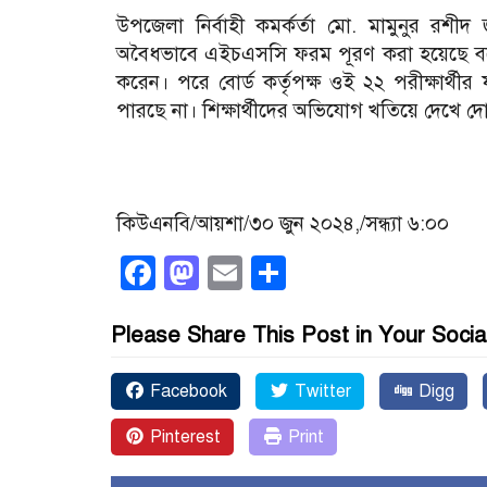
উপজেলা নির্বাহী কমর্কর্তা মো. মামুনুর রশীদ
অবৈধভাবে এইচএস‌সি ফরম পূরণ ক‌রা হ‌য়েছে ব‌লে ক
ক‌রেন। প‌রে বোর্ড কর্তৃপক্ষ ওই ২২ পরীক্ষার্
পার‌ছে না। শিক্ষার্থী‌দের অভিযোগ খ‌তি‌য়ে দে‌খে দোষ
কিউএনবি/আয়শা/৩০ জুন ২০২৪,/সন্ধ্যা ৬:০০
Facebook
Mastodon
Email
Share
Please Share This Post in Your Socia
Facebook
Twitter
Digg
Pinterest
Print