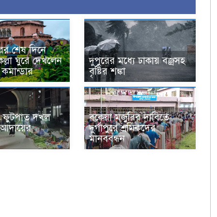
ের শেষ দিনে
ল্লা ঘুরে দেখলেন
দুপুরের মধ্যে ঢাকায় বজ্রসহ
 কমান্ডার
বৃষ্টির শঙ্কা
 ফুটপাত দখল
বকেয়া মজুরির দাবিতে
া আদায়ের
দুর্গাপুরে শ্রমিকদের
মানববন্ধন