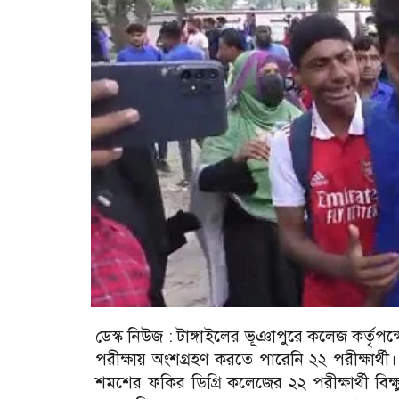
ডেস্ক নিউজ :
টাঙ্গাইলের ভূঞাপুরে ক‌লেজ কর্তৃপ‌
পরীক্ষায় অংশগ্রহণ কর‌তে পা‌রে‌নি ২২ পরীক্ষার্থী
শমশের ফকির ডিগ্রি কলেজের ২২ পরীক্ষার্থী বিক্ষুব