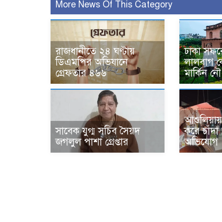
More News Of This Category
রাজধানীতে ২৪ ঘণ্টায়
ঢাকা সফর
ডিএমপির অভিযানে
লালবাগ কে
গ্রেফতার ৪৬৬
মার্কিন নৌ
আশুলিয়ায়
সাবেক যুগ্ম সচিব সৈয়দ
করে চাঁদ
জগলুল পাশা গ্রেপ্তার
অভিযোগ