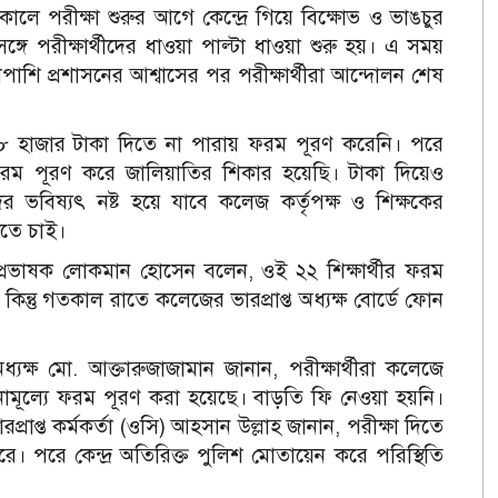
া‌লে পরীক্ষা শুরুর আগে কে‌ন্দ্রে গি‌য়ে বি‌ক্ষোভ ও ভাঙচুর
র সঙ্গে পরীক্ষার্থী‌দের ধাওয়া পাল্টা ধাওয়া শুরু হয়। এ সময়
পা‌শি প্রশাস‌নের আশ্বা‌সের পর পরীক্ষার্থীরা আন্দোলন শেষ
ত ৮ হাজার টাকা দি‌তে না পারায় ফরম পূরণ ক‌রে‌নি। প‌রে
রম পূরণ করে জালিয়াতির শিকার হ‌য়ে‌ছি। টাকা দি‌য়েও
ভ‌বিষ‌্যৎ নষ্ট হ‌য়ে যা‌বে কলেজ কর্তৃপক্ষ ও শিক্ষ‌কের
ি‌তে চাই।
 প্রভাষক লোকমান হো‌সেন ব‌লেন, ওই ২২ শিক্ষার্থীর ফরম
ন্তু গতকাল রা‌তে ক‌লে‌জের ভারপ্রাপ্ত অধ‌্যক্ষ বো‌র্ডে ফোন
‌্যক্ষ মো. আক্তারুজাজামান জানান, পরীক্ষার্থীরা ক‌লে‌জে‌
মূ‌ল্যে ফরম পূরণ করা হ‌য়ে‌ছে। বাড়‌তি ফি নেওয়া হয়‌নি।
প্রাপ্ত কর্মকর্তা (ও‌সি) আহসান উল্লাহ জানান, পরীক্ষা দি‌তে
‌রে। ‌প‌রে কেন্দ্র অ‌তি‌রিক্ত পু‌লিশ মোতা‌য়েন ক‌রে প‌রি‌স্থি‌তি