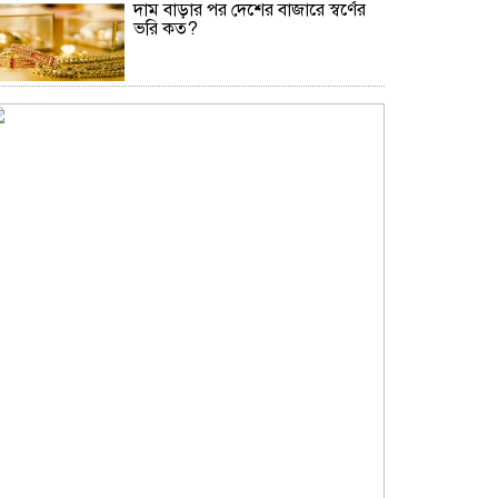
দাম বাড়ার পর দেশের বাজারে স্বর্ণের
ভরি কত?
নিউইয়র্কে দুর্ঘটনায় আহত তিন
বাংলাদেশি পেলেন ৩৩ কোটি টাকা
বৃষ্টি নিয়ে আবহাওয়া অফিসের নতুন
বার্তা
বিটিভির নতুন মহাপরিচালক কাজী
জেসিন
অনৈতিক কর্মকাণ্ডের অভিযোগে
জামায়াত নেতা বহিষ্কার
সকালে খালি পেটে মেথি ভেজানো পানি
পানের উপকারিতা