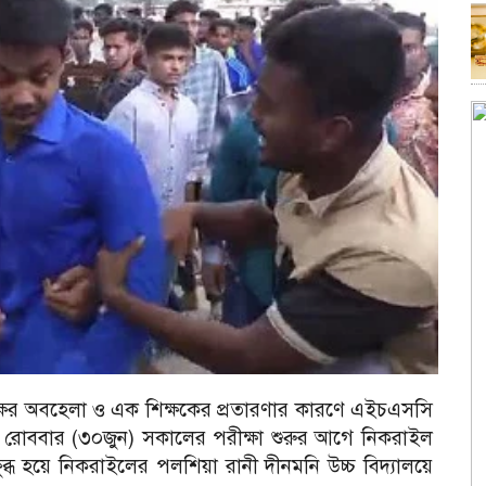
ক্ষের অব‌হেলা ও এক শিক্ষ‌কের প্রতারণার কার‌ণে এইচএস‌সি
।
রোববার (৩০জুন) সকা‌লের পরীক্ষা শুরুর আগে নিকরাইল
্ধ হ‌য়ে নিকরাইলের পল‌শিয়া রানী দীনম‌নি উচ্চ বিদ‌্যাল‌য়ে