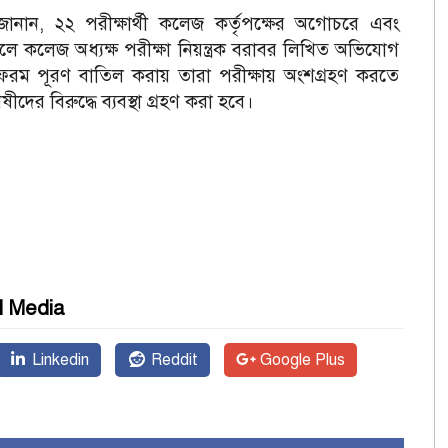
 জানান, ২২ পরীক্ষার্থী ক‌লেজ কর্তৃপ‌ক্ষের অগোচরে এবং
‌লেজ অধ‌্যক্ষ পরীক্ষা নিয়ন্ত্রক বরাবর লি‌খিত অভি‌যোগ
থীর ফরম পূরণ বা‌তিল করায় তারা পরীক্ষায় অংশগ্রহণ কর‌তে
ী‌দের বিরু‌দ্ধে ব‌্যবস্থা গ্রহণ করা হ‌বে।
l Media
Linkedin
Reddit
Google Plus