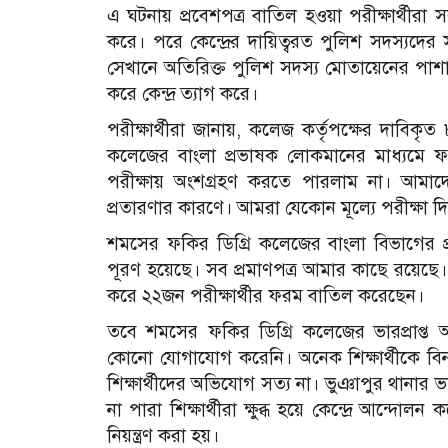
এ ঘটনায় প্রবেশপত্র বা‌তিল হওয়া পরীক্ষার্থীরা সক
ক‌রে। প‌রে কেন্দ্রের দা‌য়িত্বরত পু‌লি‌শ সদস‌্যদে
সেখা‌নে অতিরিক্ত পু‌লিশ সদস‌্য মোতা‌য়েনের পাশা
ক‌রে কেন্দ্র ত‌্যাগ ক‌রে।
পরীক্ষার্থীরা জানায়, কলেজ কর্তৃপক্ষের দাবিকৃ
ক‌লে‌জের বাংলা প্রভাষক লোকমানের মাধ্যমে ফ
পরীক্ষায় অংশগ্রহণ কর‌তে পারলাম না। আমা‌দের 
প্রতারণার কার‌ণে। আমরা যেকোন মূ‌ল্যে পরীক্ষা দ
শম‌সের ফ‌কির ডিগ্রি ক‌লে‌জের বাংলা‌ বিভা‌গের
পূরণ হ‌য়ে‌ছে। সব প্রমাণপত্র আমার কা‌ছে র‌য়ে‌ছে। কি
ক‌রে ২২জন পরীক্ষার্থীর ফরম বা‌তিল ক‌রেছেন।
ত‌বে শম‌সের ফ‌কির ডিগ্রি ক‌লে‌জের ভারপ্রাপ্ত অধ
কোনো যোগাযোগ করেনি। অনেক শিক্ষার্থী‌কে বিনা
শিক্ষার্থী‌দের অভিযোগ সত‌্য না।
ভুঞাপুর থানার ভার
না পারা শিক্ষার্থীরা ক্ষুব্ধ হ‌য়ে কে‌ন্দ্রে আন্দোলন ক
নিয়ন্ত্রণ করা হয়।