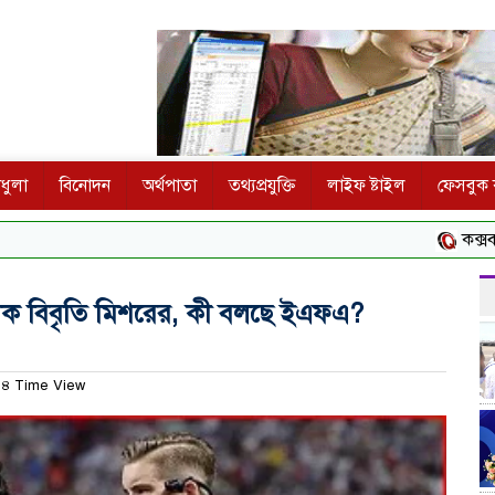
ধুলা
বিনোদন
অর্থপাতা
তথ্যপ্রযুক্তি
লাইফ ষ্টাইল
ফেসবুক ক
কক্সবাজার মাতারব
্ঠানিক বিবৃতি মিশরের, কী বলছে ইএফএ?
৪ Time View