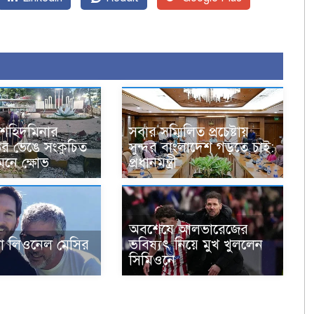
ে শহিদমিনার
সবার সম্মিলিত প্রচেষ্টায়
বর ভেঙে সংকুচিত
সুন্দর বাংলাদেশ গড়তে চাই:
মনে ক্ষোভ
প্রধানমন্ত্রী
অবশেষে আলভারেজের
ো লিওনেল মেসির
ভবিষ্যৎ নিয়ে মুখ খুললেন
সিমিওনে