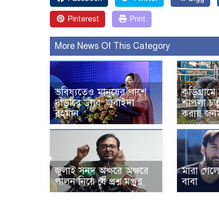
Pinterest
Print
More News Of This Category
ভবিষ্যতেও মানুষের পাশে
কুড়িগ্রাম
দাঁড়াবে ড্যাব: জুবাইদা
শাপলা চত্
রহমান
করায় জন
জুলাই সনদ অক্ষরে অক্ষরে
মারা গেল
পালন নিয়ে যে প্রশ্ন মঞ্জুর
বাবা