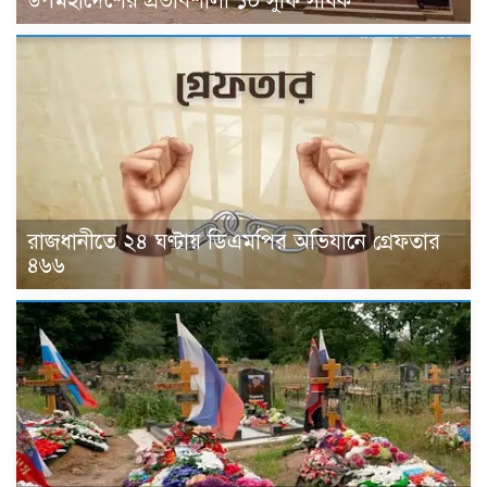
উপমহাদেশের প্রভাবশালী ১০ সুফি সাধক
রাজধানীতে ২৪ ঘণ্টায় ডিএমপির অভিযানে গ্রেফতার
৪৬৬