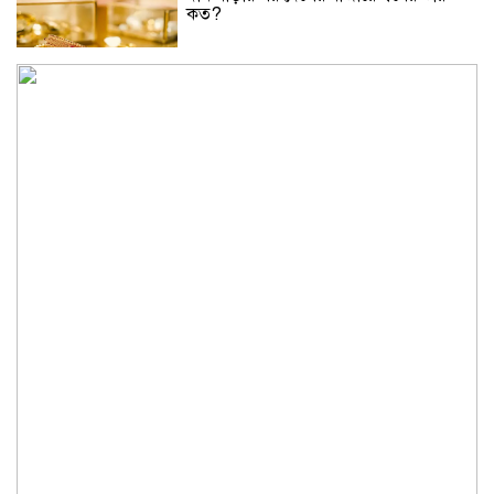
কত?
নিউইয়র্কে দুর্ঘটনায় আহত তিন বাংলাদেশি
পেলেন ৩৩ কোটি টাকা
বৃষ্টি নিয়ে আবহাওয়া অফিসের নতুন বার্তা
বিটিভির নতুন মহাপরিচালক কাজী জেসিন
অনৈতিক কর্মকাণ্ডের অভিযোগে জামায়াত
নেতা বহিষ্কার