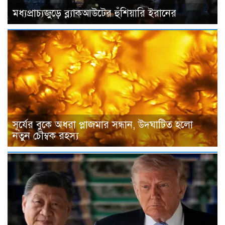
মধ্যপ্রাচ্যজুড়ে ব্ল্যাকআউটের হুঁশিয়ারি ইরানের
সূর্যের বুকে অধরা প্লাজমার সন্ধান, উদ্ঘাটিত হলো
নতুন চৌম্বক রহস্য