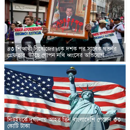
৪৩ শিক্ষার্থী নিখোঁজের এক দশক পর সাবেক গভর্নর
গ্রেফতার, উঠছে গোপন নথি ধ্বংসের অভিযোগ
নিউইয়র্কে দুর্ঘটনায় আহত তিন বাংলাদেশি পেলেন ৩৩
কোটি টাকা