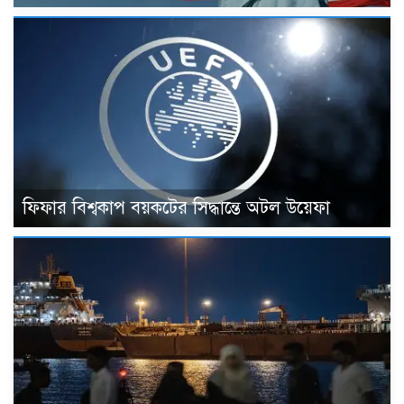
ফিফার বিশ্বকাপ বয়কটের সিদ্ধান্তে অটল উয়েফা