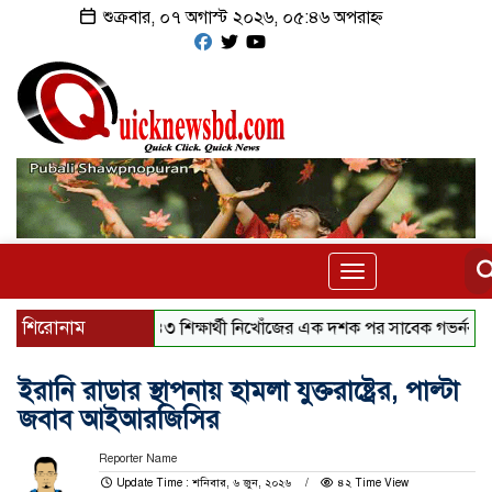
শুক্রবার, ০৭ অগাস্ট ২০২৬, ০৫:৪৬ অপরাহ্ন
Toggle
navigation
শিরোনাম
৪৩ শিক্ষার্থী নিখোঁজের এক দশক পর সাবেক গভর্নর গ্রেফতার,
ইরানি রাডার স্থাপনায় হামলা যুক্তরাষ্ট্রের, পাল্টা
জবাব আইআরজিসির
Reporter Name
Update Time : শনিবার, ৬ জুন, ২০২৬
৪২ Time View