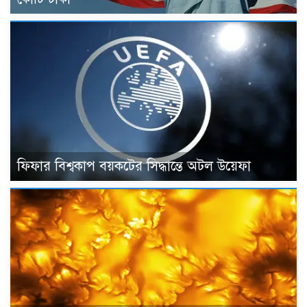
ফিফার বিশ্বকাপ বয়কটের সিদ্ধান্তে অটল উয়েফা