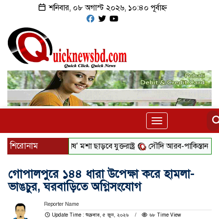
শনিবার, ০৮ অগাস্ট ২০২৬, ১০:৪০ পূর্বাহ্ন
Toggle
navigation
শিরোনাম
 ছয় লাখ ‘বিশেষ’ মশা ছাড়বে যুক্তরাষ্ট্র
সৌদি আরব-পাকিস্তান-তুরস্কের প্রতির
গোপালপুরে ১৪৪ ধারা উপেক্ষা করে হামলা-
ভাঙচুর, ঘরবাড়িতে অগ্নিসংযোগ
Reporter Name
Update Time : শুক্রবার, ৫ জুন, ২০২৬
৬৮ Time View