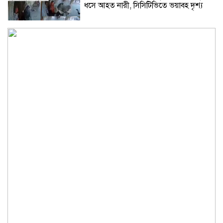
ধসে আহত নারী, সিসিটিভিতে ভয়াবহ দৃশ্য
সশস্ত্র আক্রমণ প্রতিরোধে সৌদি আরবের সঙ্গে
পাকিস্তান ও তুরস্কের প্রতিরক্ষা চুক্তি
এক ভোটে ক্যারিকে পেছনে ফেলে আবারও
বর্ষসেরা হেড
শেষ ওভারের নাটকে ৫ হাজারতম ওয়ানডেতে
স্কটল্যান্ডের রোমাঞ্চকর জয়
সিন্ডিকেট ভেঙে কৃষকদের লাভ নিশ্চিত করা
হবে: আইনমন্ত্রী