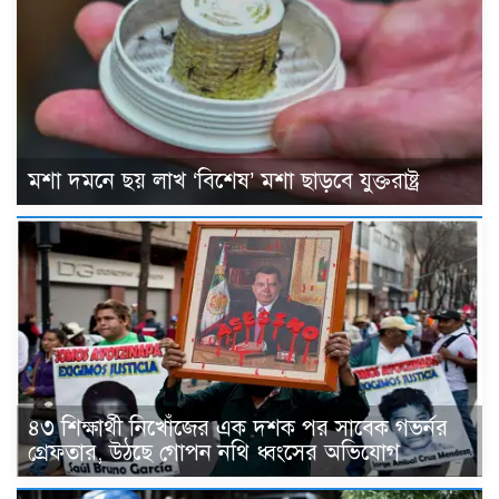
মশা দমনে ছয় লাখ ‘বিশেষ’ মশা ছাড়বে যুক্তরাষ্ট্র
৪৩ শিক্ষার্থী নিখোঁজের এক দশক পর সাবেক গভর্নর
গ্রেফতার, উঠছে গোপন নথি ধ্বংসের অভিযোগ