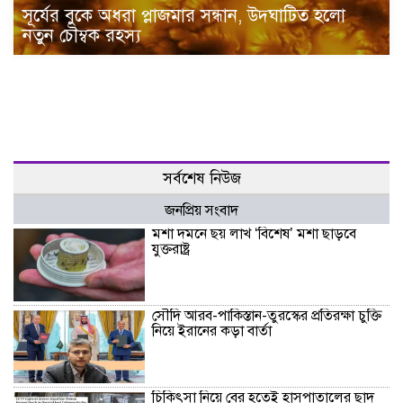
সূর্যের বুকে অধরা প্লাজমার সন্ধান, উদ্ঘাটিত হলো
নতুন চৌম্বক রহস্য
সর্বশেষ নিউজ
জনপ্রিয় সংবাদ
মশা দমনে ছয় লাখ ‘বিশেষ’ মশা ছাড়বে
যুক্তরাষ্ট্র
সৌদি আরব-পাকিস্তান-তুরস্কের প্রতিরক্ষা চুক্তি
নিয়ে ইরানের কড়া বার্তা
চিকিৎসা নিয়ে বের হতেই হাসপাতালের ছাদ