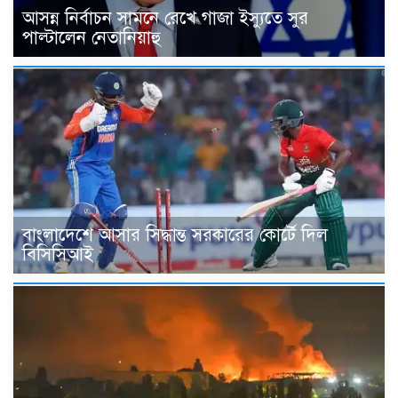
আসন্ন নির্বাচন সামনে রেখে গাজা ইস্যুতে সুর
পাল্টালেন নেতানিয়াহু
বাংলাদেশে আসার সিদ্ধান্ত সরকারের কোর্টে দিল
বিসিসিআই