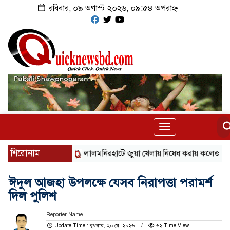
রবিবার, ০৯ অগাস্ট ২০২৬, ০৯:৫৪ অপরাহ্ন
Toggle
navigation
শিরোনাম
‎লালমনিরহাটে জুয়া খেলায় নিষেধ করায় কলেজ শিক্ষকের ওপর হ
ঈদুল আজহা উপলক্ষে যেসব নিরাপত্তা পরামর্শ
দিল পুলিশ
Reporter Name
Update Time : বুধবার, ২০ মে, ২০২৬
৬২ Time View