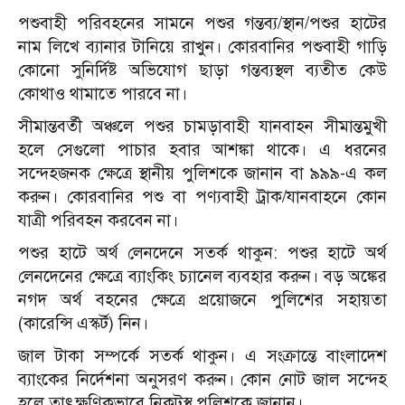
পশুবাহী পরিবহনের সামনে পশুর গন্তব্য/স্থান/পশুর হাটের
নাম লিখে ব্যানার টানিয়ে রাখুন। কোরবানির পশুবাহী গাড়ি
কোনো সুনির্দিষ্ট অভিযোগ ছাড়া গন্তব্যস্থল ব্যতীত কেউ
কোথাও থামাতে পারবে না।
সীমান্তবর্তী অঞ্চলে পশুর চামড়াবাহী যানবাহন সীমান্তমুখী
হলে সেগুলো পাচার হবার আশঙ্কা থাকে। এ ধরনের
সন্দেহজনক ক্ষেত্রে স্থানীয় পুলিশকে জানান বা ৯৯৯-এ কল
করুন। কোরবানির পশু বা পণ্যবাহী ট্রাক/যানবাহনে কোন
যাত্রী পরিবহন করবেন না। ‌
পশুর হাটে অর্থ লেনদেনে সতর্ক থাকুন: পশুর হাটে অর্থ
লেনদেনের ক্ষেত্রে ব্যাংকিং চ্যানেল ব্যবহার করুন। বড় অঙ্কের
নগদ অর্থ বহনের ক্ষেত্রে প্রয়োজনে পুলিশের সহায়তা
(কারেন্সি এস্কর্ট) নিন।
জাল টাকা সম্পর্কে সতর্ক থাকুন। এ সংক্রান্তে বাংলাদেশ
ব্যাংকের নির্দেশনা অনুসরণ করুন। কোন নোট জাল সন্দেহ
হলে তাৎক্ষণিকভাবে নিকটস্থ পুলিশকে জানান।