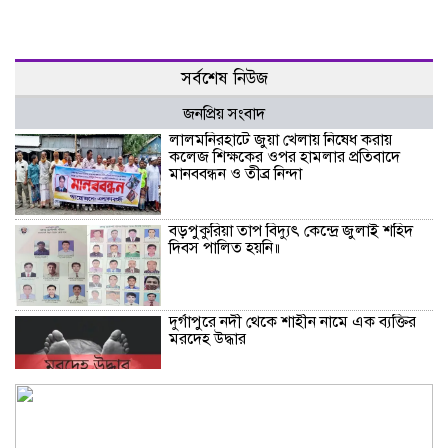
সর্বশেষ নিউজ
জনপ্রিয় সংবাদ
‎লালমনিরহাটে জুয়া খেলায় নিষেধ করায়
কলেজ শিক্ষকের ওপর হামলার প্রতিবাদে
মানববন্ধন ও তীব্র নিন্দা
বড়পুকুরিয়া তাপ বিদ্যুৎ কেন্দ্রে জুলাই শহিদ
দিবস পালিত হয়নি॥
দুর্গাপুরে নদী থেকে শাহীন নামে এক ব্যক্তির
মরদেহ উদ্ধার
নওগাঁ জেলা আইন-শৃঙ্খলা কমিটির মাসিক
সভা অনুষ্ঠিত