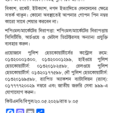
বিকাশ, রকেট, ইউক্যাশ, নগদ ইত্যাদিতে লেনদেনের ক্ষেত্রে
সতর্ক থাকুন। কোনো অবস্থাতেই আপনার গোপন পিন নম্বর
কারো সাথে শেয়ার করবেন না।
শপিংমল/মার্কেটের নিরাপত্তা: শপিংমল/মার্কেটের নিরাপত্তায়
সিসিটিভি, আর্চওয়ে ও মেটাল ডিটেক্টরসহ অন্যান্য প্রযুক্তি
ব্যবহার করুন।
প্রয়োজনে পুলিশ হেডকোয়ার্টার্সের কন্ট্রোল রুমে:
০১৩২০০০১৩০০, ০১৩২০০০১২৯৯, হাইওয়ে পুলিশ
হেডকোয়ার্টার্স: ০১৩২০১৮২৫৯৮, রেলওয়ে পুলিশ
হেডকোয়ার্টার্স: ০১৩২০১৭৭৫৯৮, নৌ পুলিশ হেডকোয়ার্টার্স:
০১৩২০১৬৯৫৯৮, র‍্যাপিড অ্যাকশন ব্যাটালিয়ন (র‍্যাব):
০১৭৭৭৭২০০২৯ নম্বরে এবং জাতীয় জরুরি সেবা ৯৯৯-এ
যোগাযোগ করুন।
কিউএনবি/বিপুল/২০.০৫.২০২৬/রাত ৮.০৫
Facebook
Mastodon
Email
Share