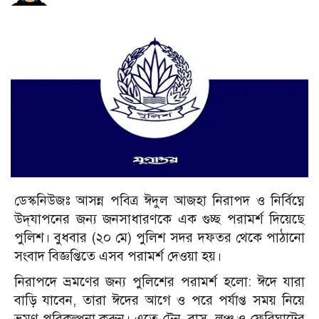
ডেস্কনিউজঃ আসন্ন পবিত্র ঈদুল আজহা নিরাপদ ও নির্বিঘ্নে
উদ্‌যাপনের জন্য জনসাধারণকে এক গুচ্ছ পরামর্শ দিয়েছে
পুলিশ। বুধবার (২০ মে) পুলিশ সদর দফতর থেকে পাঠানো
সংবাদ বিজ্ঞপ্তিতে এসব পরামর্শ দেওয়া হয়।
নিরাপদে ভ্রমণের জন্য পুলিশের পরামর্শ হলো: ঈদে যারা
বাড়ি যাবেন, তারা ঈদের আগে ও পরে পর্যাপ্ত সময় নিয়ে
ভ্রমণ পরিকল্পনা করুন। এতে ট্রেন, বাস, লঞ্চ ও ফেরিঘাটের