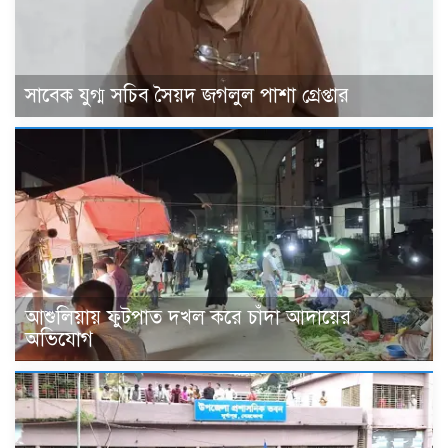
সাবেক যুগ্ম সচিব সৈয়দ জগলুল পাশা গ্রেপ্তার
আশুলিয়ায় ফুটপাত দখল করে চাঁদা আদায়ের
অভিযোগ