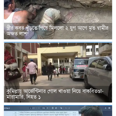
স্ত্রীর কবর খুঁড়তে গিয়ে মিললো ২ যুগ আগে মৃত স্বামীর
অক্ষত লাশ!
কুমিল্লায় আর্জেন্টিনার গোল খাওয়া নিয়ে বাকবিতণ্ডা-
মারামারি, নিহত ১