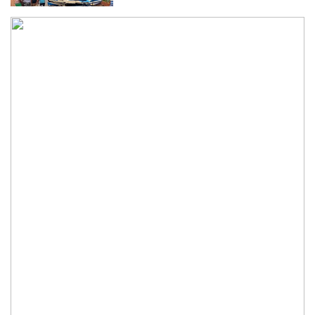
কুড়িগ্রামে শহিদমিনার শাপলা চত্বর ভেঙে
সংকুচিত করায় জনমনে ক্ষোভ
সবার সম্মিলিত প্রচেষ্টায় সুন্দর বাংলাদেশ
গড়তে চাই: প্রধানমন্ত্রী
জুলাই সনদ অক্ষরে অক্ষরে পালন নিয়ে যে প্রশ্ন
মঞ্জুর
মক্কা প্রতিরক্ষা চুক্তি: মধ্যপ্রাচ্যে কি মার্কিন
আধিপত্যের বিদায় ঘণ্টা বাজল?
‎লালমনিরহাট জেলা দলিল লেখক সমিতির
নির্বাচন অনুষ্ঠিত