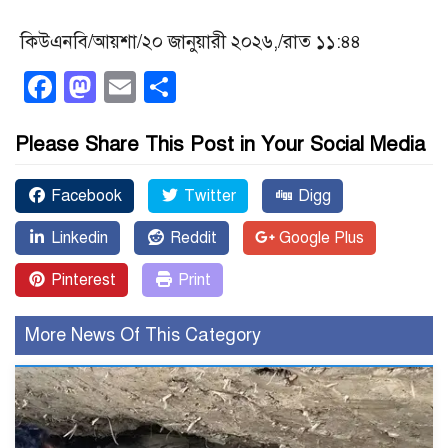
কিউএনবি/আয়শা/২০ জানুয়ারী ২০২৬,/রাত ১১:৪৪
Facebook
Mastodon
Email
Share
Please Share This Post in Your Social Media
Facebook
Twitter
Digg
Linkedin
Reddit
Google Plus
Pinterest
Print
More News Of This Category