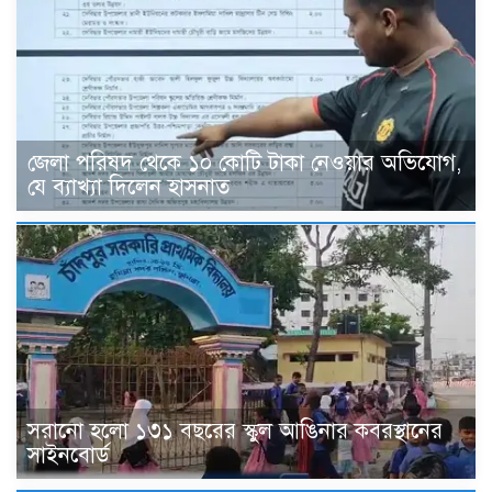
জেলা পরিষদ থেকে ১০ কোটি টাকা নেওয়ার অভিযোগ,
যে ব্যাখ্যা দিলেন হাসনাত
সরানো হলো ১৩১ বছরের স্কুল আঙিনার কবরস্থানের
সাইনবোর্ড