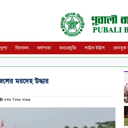
ধুলা
বিনোদন
অর্থপাতা
তথ্যপ্রযুক্তি
লাইফ ষ্টাইল
ফেসবুক ক
েলের মরদেহ উদ্ধার
৫৩৩ Time View