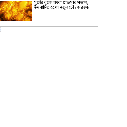
সূর্যের বুকে অধরা প্লাজমার সন্ধান,
উদ্ঘাটিত হলো নতুন চৌম্বক রহস্য
যুক্তরাষ্ট্রের ৭ প্রতিষ্ঠানে চীনের নিষেধাজ্ঞা
উপমহাদেশের প্রভাবশালী ১০ সুফি
সাধক
রাজধানীতে ২৪ ঘণ্টায় ডিএমপির
অভিযানে গ্রেফতার ৪৬৬
প্রতারণা মামলায় সালমান খানকে
আদালতে তলব
কোটি টাকার মৃত্যু ভাতার লোভে
সেনাদের বিয়ে, সামনে এলো
চাঞ্চল্যকর অভিযোগ