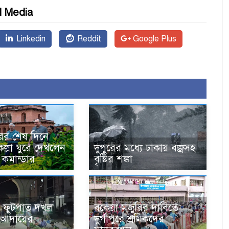
l Media
Linkedin
Reddit
Google Plus
ের শেষ দিনে
ল্লা ঘুরে দেখলেন
দুপুরের মধ্যে ঢাকায় বজ্রসহ
 কমান্ডার
বৃষ্টির শঙ্কা
 ফুটপাত দখল
বকেয়া মজুরির দাবিতে
া আদায়ের
দুর্গাপুরে শ্রমিকদের