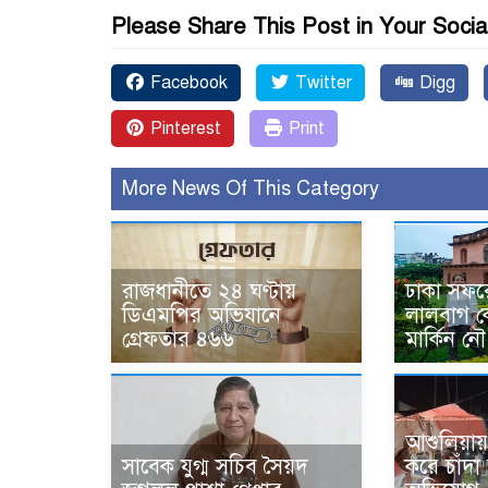
Please Share This Post in Your Socia
Facebook
Twitter
Digg
Pinterest
Print
More News Of This Category
রাজধানীতে ২৪ ঘণ্টায়
ঢাকা সফর
ডিএমপির অভিযানে
লালবাগ কে
গ্রেফতার ৪৬৬
মার্কিন নৌ
আশুলিয়ায়
সাবেক যুগ্ম সচিব সৈয়দ
করে চাঁদ