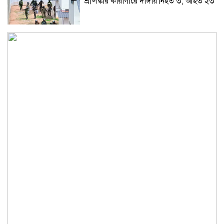
শ্রীলঙ্কার কারাগারে দাঙ্গায় নিহত ৩, আহত ২৩
রাশিয়ার তেল কিনলেই ১০০% শুল্ক, সিনেটে
বিল পাস
গ্রিসের উপকূলে ২ শতাধিক অভিবাসী উদ্ধার,
অধিকাংশই বাংলাদেশি
ইউক্রেনে রুশ হামলায় শিশুসহ তিনজন নিহত
হোয়াইট হাউজে ট্রাম্পের ৪০ কোটি ডলারের
বলরুম তৈরিতে আদালতের স্থগিতাদেশ