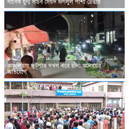
সাবেক যুগ্ম সচিব সৈয়দ জগলুল পাশা গ্রেপ্তার
আশুলিয়ায় ফুটপাত দখল করে চাঁদা আদায়ের
অভিযোগ