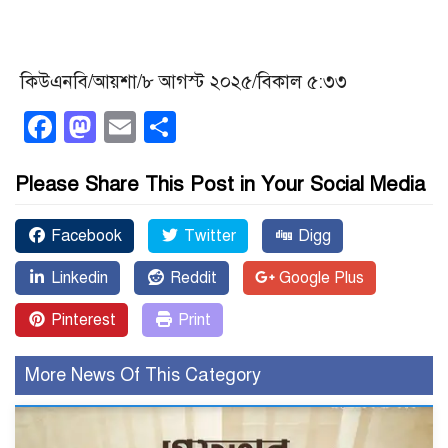
কিউএনবি/আয়শা/৮ আগস্ট ২০২৫/বিকাল ৫:৩৩
Facebook
Mastodon
Email
Share
Please Share This Post in Your Social Media
Facebook
Twitter
Digg
Linkedin
Reddit
Google Plus
Pinterest
Print
More News Of This Category