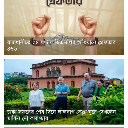
রাজধানীতে ২৪ ঘণ্টায় ডিএমপির অভিযানে গ্রেফতার
৪৬৬
ঢাকা সফরের শেষ দিনে লালবাগ কেল্লা ঘুরে দেখলেন
মার্কিন নৌ কমান্ডার