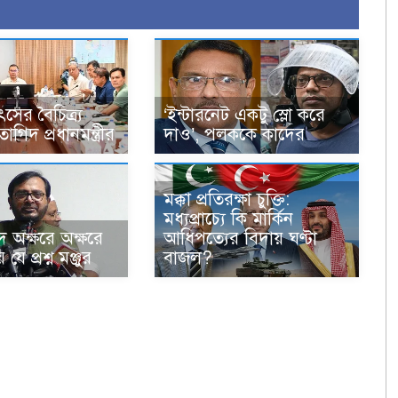
ৎসের বৈচিত্র্য
‘ইন্টারনেট একটু স্লো করে
াগিদ প্রধানমন্ত্রীর
দাও’, পলককে কাদের
মক্কা প্রতিরক্ষা চুক্তি:
মধ্যপ্রাচ্যে কি মার্কিন
 অক্ষরে অক্ষরে
আধিপত্যের বিদায় ঘণ্টা
ে প্রশ্ন মঞ্জুর
বাজল?