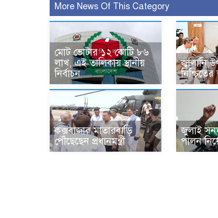
More News Of This Category
মোট ভোটার ১২ কোটি ৮৬
লাখ, এই তালিকায় স্থানীয়
জ্বালানি উ
নির্বাচন
নিশ্চিতের ত
কক্সবাজার মাতারবাড়ি
জুলাই সনদ
পৌঁছেছেন প্রধানমন্ত্রী
পালন নিয়ে য