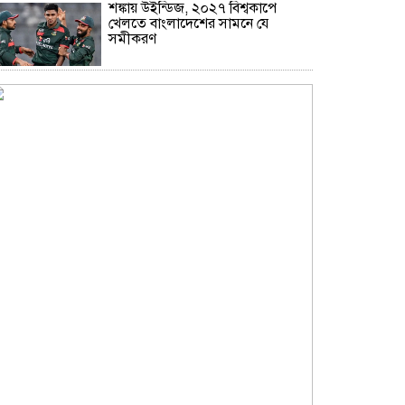
শঙ্কায় উইন্ডিজ, ২০২৭ বিশ্বকাপে
খেলতে বাংলাদেশের সামনে যে
সমীকরণ
মোট ভোটার ১২ কোটি ৮৬ লাখ, এই
তালিকায় স্থানীয় নির্বাচন
জ্বালানি উৎসের বৈচিত্র্য নিশ্চিতের
তাগিদ প্রধানমন্ত্রীর
ভারতের বাংলাদেশ সফর অনিশ্চিত,
দুশ্চিন্তায় বিসিবি
মানিকগঞ্জে মায়ের সঙ্গে অভিমান করে
কিশোরের আত্মহত্যা
চিড়িয়াখানায় হরিণের সংখ্যায় গড়মিল,
কেউ খেল নাকি মরল?