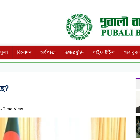
ধুলা
বিনোদন
অর্থপাতা
তথ্যপ্রযুক্তি
লাইফ ষ্টাইল
ফেসবুক ক
ছে?
৬ Time View