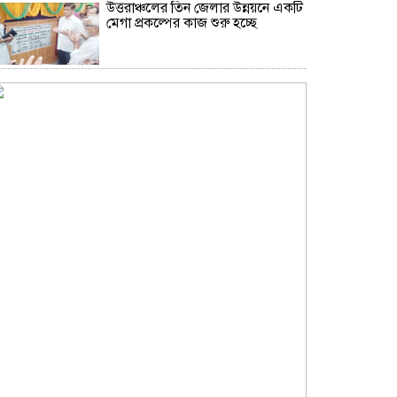
উত্তরাঞ্চলের তিন জেলার উন্নয়নে একটি
মেগা প্রকল্পের কাজ শুরু হচ্ছে
২০২৮-২৯ অর্থবছরে ভারতের অর্থনীতি
৫ ট্রিলিয়ন ডলারে পৌঁছাতে পারে:
নির্মলা সীতারামন
‘তাকে ছাড়া গজনি সফল হতো না’,
প্রদীপ রাওয়াতকে আমির খানের
শ্রদ্ধাঞ্জলি
‘গ্রেফতারের নাটক সাজিয়ে দৃষ্টি
সরানোর চেষ্টা’, বিধানসভায় বিজয়কে
একহাত নিলেন উদয়নিধি
হাম উপসর্গে আরও ৫ শিশুর মৃত্যু,
নতুন আক্রান্ত ১০৮৩
আরেকটি বিপ্লবের জন্য প্রস্তুত থাকার
আহ্বান জামায়াত আমিরের