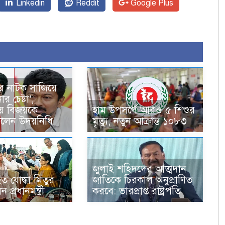
Linkedin
Reddit
Google Plus
ের নাটক সাজিয়ে
োর চেষ্টা’,
় বিজয়কে
হাম উপসর্গে আরও ৫ শিশুর
লেন উদয়নিধি
মৃত্যু, নতুন আক্রান্ত ১০৮৩
জুলাই শহিদদের আত্মদান
 যোদ্ধা মিতুর
জাতিকে চিরকাল অনুপ্রাণিত
 প্রধানমন্ত্রী
করবে: ভারপ্রাপ্ত রাষ্ট্রপতি