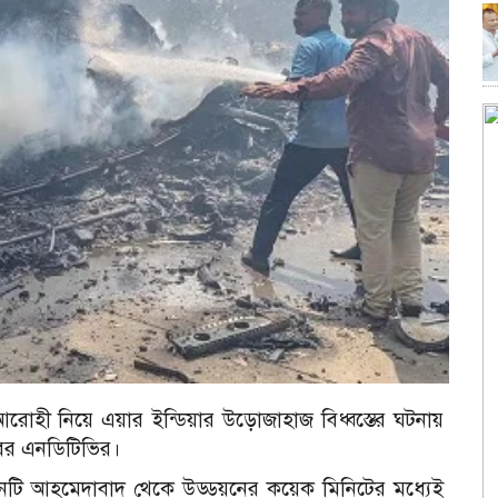
োহী নিয়ে এয়ার ইন্ডিয়ার উড়োজাহাজ বিধ্বস্তের ঘটনায়
 খবর এনডিটিভির।
বিমানটি আহমেদাবাদ থেকে উড্ডয়নের কয়েক মিনিটের মধ্যেই