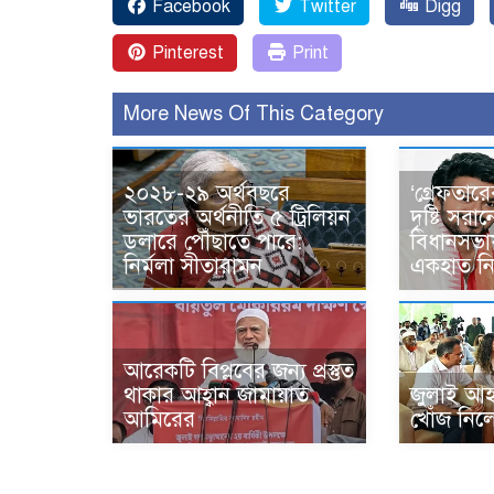
Facebook
Twitter
Digg
Pinterest
Print
More News Of This Category
২০২৮-২৯ অর্থবছরে
‘গ্রেফতার
ভারতের অর্থনীতি ৫ ট্রিলিয়ন
দৃষ্টি সরান
ডলারে পৌঁছাতে পারে:
বিধানসভায
নির্মলা সীতারামন
একহাত নি
আরেকটি বিপ্লবের জন্য প্রস্তুত
থাকার আহ্বান জামায়াত
জুলাই আহত
আমিরের
খোঁজ নিলেন