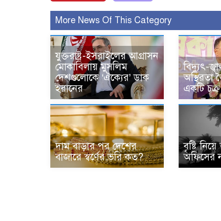
More News Of This Category
যুক্তরাষ্ট্র-ইসরাইলের আগ্রাসন
মোকাবিলায় মুসলিম
বিদ্যুৎ-জ্ব
দেশগুলোকে ‘ঐক্যের’ ডাক
অস্থিরতা 
ইরানের
একটি চক্র: 
দাম বাড়ার পর দেশের
বৃষ্টি নিয়
বাজারে স্বর্ণের ভরি কত?
অফিসের নত