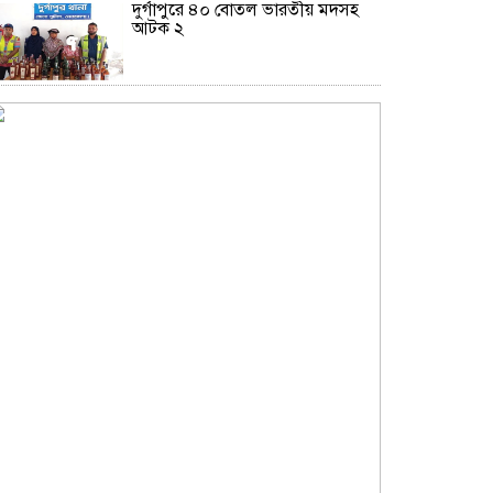
দুর্গাপুরে ৪০ বোতল ভারতীয় মদসহ
আটক ২
নোয়াখালীতে সিএনজিতে ১১ কেজি
গাঁজা, গ্রেপ্তার ১
বড়পুকুরিয়া কয়লা খনি ঘিরে নতুন স্বপ্ন,
আশার আলো দেখছে পার্বতীপুর
নোয়াখালীতে ৯৭৯০ ইয়াবাসহ দুই
পাচারকারী গ্রেপ্তার
কাজের ঘণ্টা নয়, উৎপাদনশীলতাই
হোক জাতীয় সমৃদ্ধির মাপকাঠি
বিশ্বকাপে মেসিকে মেরে ফেলার ষড়যন্ত্র,
বেরিয়ে এলো ভয়াবহ সব তথ্য