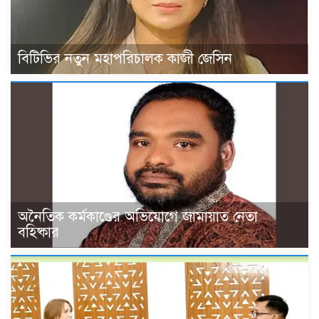
বিটিভির নতুন মহাপরিচালক কাজী জেসিন
অনৈতিক কর্মকাণ্ডের অভিযোগে জামায়াত নেতা
বহিষ্কার