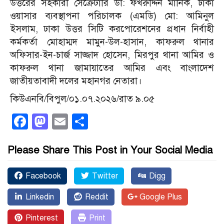
উত্তরের সহকারী সেক্রেটারি ডা: ফখরুদ্দিন মানিক, ঢাকা
ওয়াসার ব্যবস্থাপনা পরিচালক (এমডি) মো: আমিনুল
ইসলাম, ঢাকা উত্তর সিটি করপোরেশনের প্রধান নির্বাহী
কর্মকর্তা মোহাম্মদ মামুন-উল-হাসান, কাফরুল থানার
অফিসার-ইন-চার্জ সাজ্জাদ হোসেন, মিরপুর থানা আমির ও
কাফরুল থানা জামায়াতের আমির এবং বাংলাদেশ
জাতীয়তাবাদী দলের মহানগর নেতারা।
কিউএনবি/বিপুল/০১.০৭.২০২৬/রাত ৯.০৫
Facebook
Mastodon
Email
Share
Please Share This Post in Your Social Media
Facebook
Twitter
Digg
Linkedin
Reddit
Google Plus
Pinterest
Print