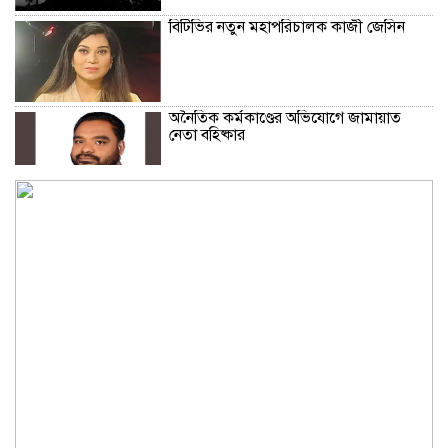
বিটিভির নতুন মহাপরিচালক কাজী জেসিন
অনৈতিক কর্মকাণ্ডের অভিযোগে জামায়াত
নেতা বহিষ্কার
সকালে খালি পেটে মেথি ভেজানো পানি পানের
উপকারিতা
কোলেস্টেরল নিয়ন্ত্রণে রাখবে পেস্তা বাদাম
ফিফার বিশ্বকাপ বয়কটের সিদ্ধান্তে অটল
উয়েফা