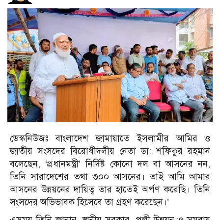
ডেস্কনিউজঃ বাংলাদেশ জামায়াতে ইসলামীর আমির ও
জাতীয় সংসদের বিরোধীদলীয় নেতা ডা: শফিকুর রহমান
বলেছেন, ‘প্রধানমন্ত্রী’ নির্দিষ্ট কোনো দল বা আসনের নন,
তিনি সারাদেশের তথা ৩০০ আসনের। তাই আমি আমার
আসনের উন্নয়নের দায়িত্ব তার হাতেই অর্পণ করেছি। তিনি
সংসদের অভিভাবক হিসেবে তা গ্রহণ করেছেন।’
এসময় তিনি জানান, স্থানীয় সরকার, পল্লী উন্নয়ন ও সমবায়