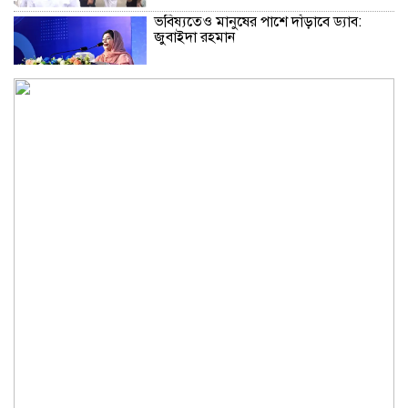
ভবিষ্যতেও মানুষের পাশে দাঁড়াবে ড্যাব:
জুবাইদা রহমান
চুরির অপবাদে গাছে বেঁধে তরুণীকে মারধর,
গ্রেপ্তার ২
কিশোরগঞ্জে অটোরিক্সাকে চাপা দিল যাত্রীবাহী
বাস, নিহত ২
কুড়িগ্রামে শহিদমিনার শাপলা চত্বর ভেঙে
সংকুচিত করায় জনমনে ক্ষোভ
সবার সম্মিলিত প্রচেষ্টায় সুন্দর বাংলাদেশ
গড়তে চাই: প্রধানমন্ত্রী