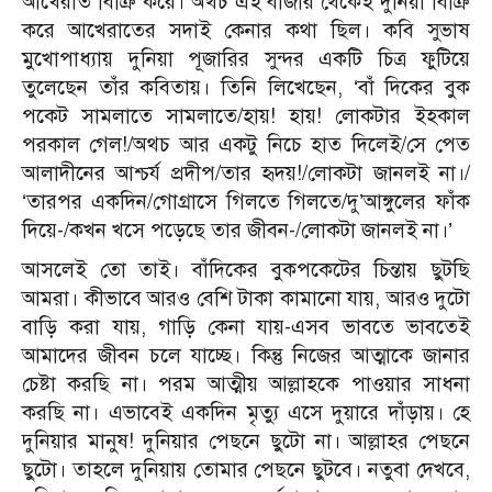
আখেরাত বিক্রি করে। অথচ এই বাজার থেকেই দুনিয়া বিক্রি
করে আখেরাতের সদাই কেনার কথা ছিল। কবি সুভাষ
মুখোপাধ্যায় দুনিয়া পূজারির সুন্দর একটি চিত্র ফুটিয়ে
তুলেছেন তাঁর কবিতায়। তিনি লিখেছেন, ‘বাঁ দিকের বুক
পকেট সামলাতে সামলাতে/হায়! হায়! লোকটার ইহকাল
পরকাল গেল!/অথচ আর একটু নিচে হাত দিলেই/সে পেত
আলাদীনের আশ্চর্য প্রদীপ/তার হৃদয়!/লোকটা জানলই না।/
‘তারপর একদিন/গোগ্রাসে গিলতে গিলতে/দু’আঙ্গুলের ফাঁক
দিয়ে-/কখন খসে পড়েছে তার জীবন-/লোকটা জানলই না।’
আসলেই তো তাই। বাঁদিকের বুকপকেটের চিন্তায় ছুটছি
আমরা। কীভাবে আরও বেশি টাকা কামানো যায়, আরও দুটো
বাড়ি করা যায়, গাড়ি কেনা যায়-এসব ভাবতে ভাবতেই
আমাদের জীবন চলে যাচ্ছে। কিন্তু নিজের আত্মাকে জানার
চেষ্টা করছি না। পরম আত্মীয় আল্লাহকে পাওয়ার সাধনা
করছি না। এভাবেই একদিন মৃত্যু এসে দুয়ারে দাঁড়ায়। হে
দুনিয়ার মানুষ! দুনিয়ার পেছনে ছুটো না। আল্লাহর পেছনে
ছুটো। তাহলে দুনিয়ায় তোমার পেছনে ছুটবে। নতুবা দেখবে,