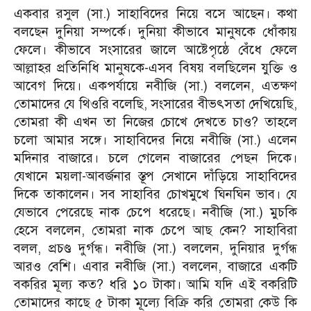
একবার রসুল (সা.) সাহাবিদের নিয়ে বসে আছেন। কথা
বলছেন দুনিয়া সম্পর্কে। দুনিয়া কীভাবে মানুষকে ধোঁকায়
ফেলে। কীভাবে সংসারের জালে আষ্টেপৃষ্ঠে বেঁধে ফেলে
আল্লাহর প্রতিনিধি মানুষকে-এসব বিষয় বলছিলেন যুক্তি ও
আবেগ দিয়ে। একপর্যায়ে নবীজি (সা.) বললেন, এতক্ষণ
তোমাদের যে থিওরি বলেছি, সংসারের বীভৎসতা দেখিয়েছি,
তোমরা কী এখন তা নিজের চোখে দেখতে চাও? তাহলে
চলো আমার সঙ্গে। সাহাবিদের নিয়ে নবীজি (সা.) এলেন
মদিনার বাজারে। চলে গেলেন বাজারের পেছন দিকে।
যেখানে ময়লা-আবর্জনার স্তূপ সেখানে দাঁড়িয়ে সাহাবিদের
দিকে তাকালেন। সব সাহাবির চোখমুখে ঘিনঘিন ভাব। যে
যেভাবে পেরেছে নাক চেপে ধরেছে। নবীজি (সা.) মুচকি
হেসে বললেন, তোমরা নাক চেপে আছ কেন? সাহাবিরা
বলল, প্রচণ্ড দুর্গন্ধ। নবীজি (সা.) বললেন, দুনিয়ার দুর্গন্ধ
আরও বেশি। এবার নবীজি (সা.) বললেন, বাজারে একটি
বকরির মূল্য কত? ধরি ১০ টাকা। আমি যদি এই বকরিটি
তোমাদের কাছে ৫ টাকা মূল্যে বিক্রি করি তোমরা কেউ কি