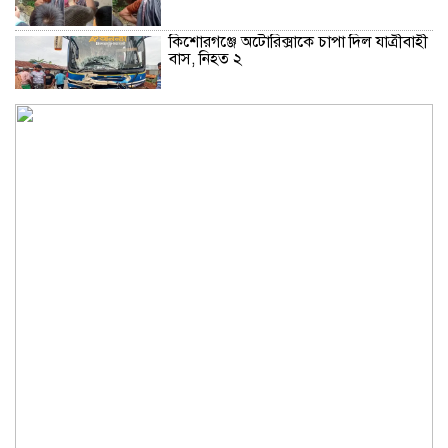
কিশোরগঞ্জে অটোরিক্সাকে চাপা দিল যাত্রীবাহী
বাস, নিহত ২
কুড়িগ্রামে শহিদমিনার শাপলা চত্বর ভেঙে
সংকুচিত করায় জনমনে ক্ষোভ
সবার সম্মিলিত প্রচেষ্টায় সুন্দর বাংলাদেশ
গড়তে চাই: প্রধানমন্ত্রী
জুলাই সনদ অক্ষরে অক্ষরে পালন নিয়ে যে প্রশ্ন
মঞ্জুর
মক্কা প্রতিরক্ষা চুক্তি: মধ্যপ্রাচ্যে কি মার্কিন
আধিপত্যের বিদায় ঘণ্টা বাজল?