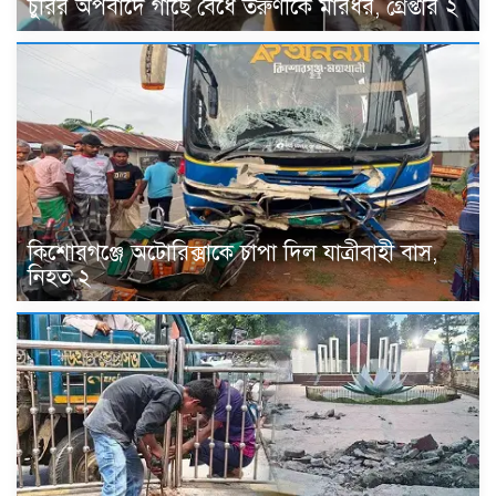
চুরির অপবাদে গাছে বেঁধে তরুণীকে মারধর, গ্রেপ্তার ২
কিশোরগঞ্জে অটোরিক্সাকে চাপা দিল যাত্রীবাহী বাস,
নিহত ২