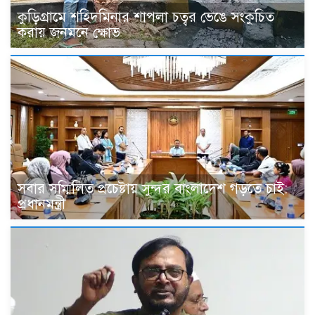
কুড়িগ্রামে শহিদমিনার শাপলা চত্বর ভেঙে সংকুচিত
করায় জনমনে ক্ষোভ
সবার সম্মিলিত প্রচেষ্টায় সুন্দর বাংলাদেশ গড়তে চাই:
প্রধানমন্ত্রী