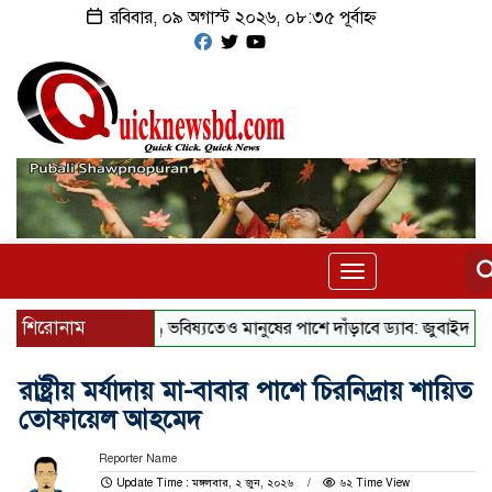
রবিবার, ০৯ অগাস্ট ২০২৬, ০৮:৩৫ পূর্বাহ্ন
Toggle
navigation
শিরোনাম
ভবিষ্যতেও মানুষের পাশে দাঁড়াবে ড্যাব: জুবাইদা রহমান
রাষ্ট্রীয় মর্যাদায় মা-বাবার পাশে চিরনিদ্রায় শায়িত
তোফায়েল আহমেদ
Reporter Name
Update Time : মঙ্গলবার, ২ জুন, ২০২৬
৬২ Time View