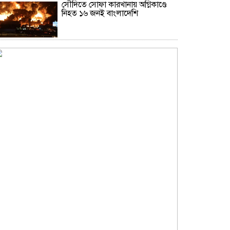
সৌদিতে সোফা কারখানায় অগ্নিকাণ্ডে
নিহত ১৬ জনই বাংলাদেশি
কৃষ্ণসাগরে হামলা বন্ধে রাশিয়া-
ইউক্রেনকে তুরস্কের আহ্বান
বাবাকে শেষ বিদায় দিলেন মেসি
সংসদে কসোভোর ভারপ্রাপ্ত প্রধানমন্ত্রীর
দিকে ডিম ছুড়ে মারলেন এমপি
আজকের নামাজের সময়সূচি
শ্রীলঙ্কা সিরিজের আগে ভারতীয় দলে
ধাক্কা, সুযোগ পেলেন সরফরাজ