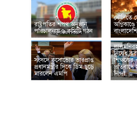
সৌদিতে স
রাষ্ট্রপতির শপথ অনুষ্ঠান
অগ্নিকাণ্
পরিচালনায় ৬ কমিটি গঠন
বাংলাদেশ
‎লালমনিরহ
নিষেধ ক
সংসদে কসোভোর ভারপ্রাপ্ত
শিক্ষকের
প্রধানমন্ত্রীর দিকে ডিম ছুড়ে
প্রতিবাদে 
মারলেন এমপি
নিন্দা