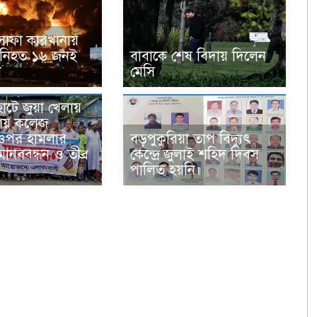
োফা কারখানায়
ডে নিহত ১৬ জনই
বাবাকে শেষ বিদায় দিলেন
ি
মেসি
াটে জুয়া খেলায়
রায় কলেজ
 ওপর হামলার
বড়পুকুরিয়া তাপ বিদ্যুৎ
মানববন্ধন ও তীব্র
কেন্দ্রে জুলাই শহিদ দিবস
পালিত হয়নি॥