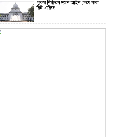
পুরুষ নির্যাতন দমন আইন চেয়ে করা
রিট খারিজ
ভিআইপি-সিআইপিসহ সবার জন্য
বিমানবন্দরে সমান নিরাপত্তা তল্লাশি
লা লিগার দ্বিতীয় বিভাগের দলের
বিপক্ষে হারল পিএসজি
সূর্যের বুকে অধরা প্লাজমার সন্ধান,
উদ্ঘাটিত হলো নতুন চৌম্বক রহস্য
যুক্তরাষ্ট্রের ৭ প্রতিষ্ঠানে চীনের নিষেধাজ্ঞা
উপমহাদেশের প্রভাবশালী ১০ সুফি
সাধক