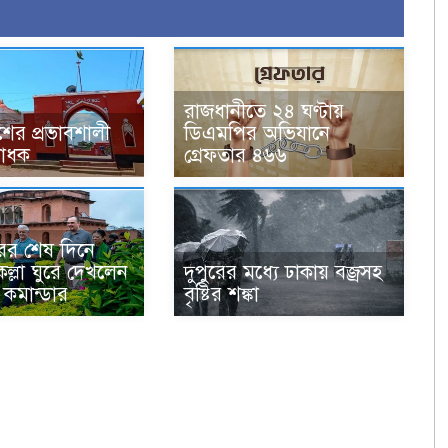
রাজধানীতে ২৪ ঘণ্টায়
ের প্রভাবশালী
ডিএমপির অভিযানে
সাধক
গ্রেফতার ৪৬৬
ের শেষ দিনে
ল্লা ঘুরে দেখলেন
দুপুরের মধ্যে ঢাকায় বজ্রসহ
 কমান্ডার
বৃষ্টির শঙ্কা