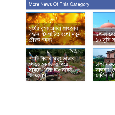
More News Of This Category
সূর্যের বুকে অধরা প্লাজমার
সন্ধান, উদ্ঘাটিত হলো নতুন
উপমহাদেশ
চৌম্বক রহস্য
১০ সুফি 
কোটি টাকার মৃত্যু ভাতার
লোভে সেনাদের বিয়ে,
ঢাকা সফর
সামনে এলো চাঞ্চল্যকর
লালবাগ কে
অভিযোগ
মার্কিন নৌ