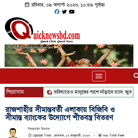
রবিবার, ০৯ অগাস্ট ২০২৬, ১০:৪৯ পূর্বাহ্ন
Toggle
navigation
শিরোনাম
ভবিষ্যতেও মানুষের পাশে দাঁড়াবে ড্যাব: জুবাইদা রহমান
রাজশাহীর সীমান্তবর্তী এলাকায় বিজিবি ও
সীমান্ত ব্যাংকের উদ্যােগে শীতবস্ত্র বিতরণ
Reporter Name
Update Time : সোমবার, ১২ জানুয়ারী, ২০২৬
৩৬৯ Time View