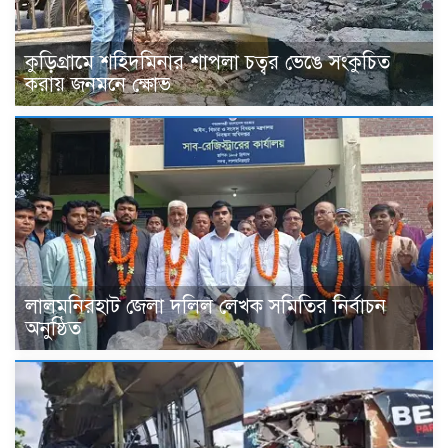
কুড়িগ্রামে শহিদমিনার শাপলা চত্বর ভেঙে সংকুচিত
করায় জনমনে ক্ষোভ
‎লালমনিরহাট জেলা দলিল লেখক সমিতির নির্বাচন
অনুষ্ঠিত