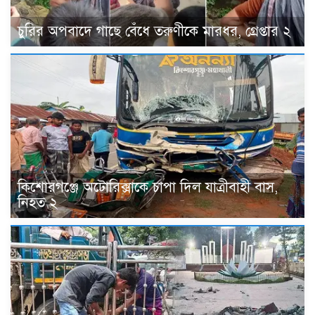
চুরির অপবাদে গাছে বেঁধে তরুণীকে মারধর, গ্রেপ্তার ২
কিশোরগঞ্জে অটোরিক্সাকে চাপা দিল যাত্রীবাহী বাস,
নিহত ২