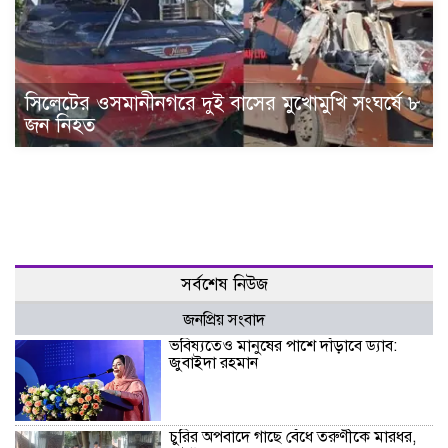
সিলেটের ওসমানীনগরে দুই বাসের মুখোমুখি সংঘর্ষে ৮
জন নিহত
সর্বশেষ নিউজ
জনপ্রিয় সংবাদ
ভবিষ্যতেও মানুষের পাশে দাঁড়াবে ড্যাব:
জুবাইদা রহমান
চুরির অপবাদে গাছে বেঁধে তরুণীকে মারধর,