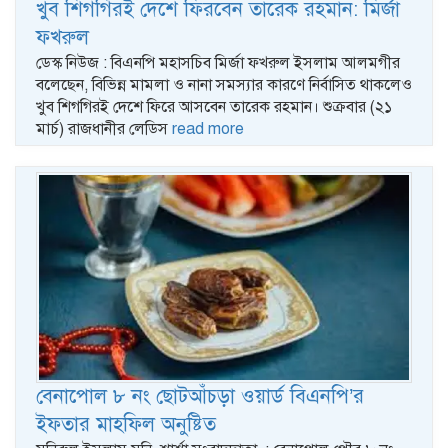
খুব শিগগিরই দেশে ফিরবেন তারেক রহমান: মির্জা
ফখরুল
ডেস্ক নিউজ : ‍বিএনপি মহাসচিব মির্জা ফখরুল ইসলাম আলমগীর
বলেছেন, বিভিন্ন মামলা ও নানা সমস্যার কারণে নির্বাসিত থাকলেও
খুব শিগগিরই দেশে ফিরে আসবেন তারেক রহমান। শুক্রবার (২১
মার্চ) রাজধানীর লেডিস
read more
বেনাপোল ৮ নং ছোটআঁচড়া ওয়ার্ড বিএনপি’র
ইফতার মাহফিল অনুষ্টিত