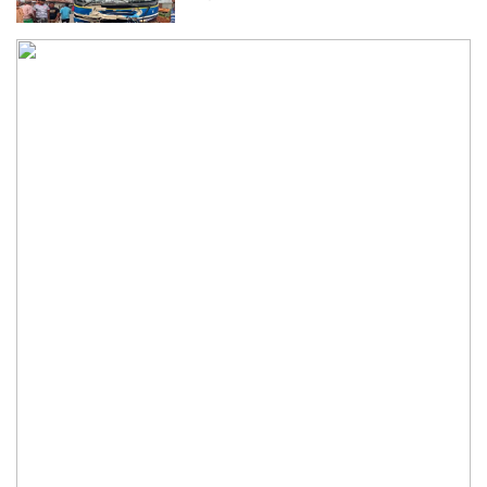
কুড়িগ্রামে শহিদমিনার শাপলা চত্বর ভেঙে
সংকুচিত করায় জনমনে ক্ষোভ
সবার সম্মিলিত প্রচেষ্টায় সুন্দর বাংলাদেশ
গড়তে চাই: প্রধানমন্ত্রী
জুলাই সনদ অক্ষরে অক্ষরে পালন নিয়ে যে প্রশ্ন
মঞ্জুর
মক্কা প্রতিরক্ষা চুক্তি: মধ্যপ্রাচ্যে কি মার্কিন
আধিপত্যের বিদায় ঘণ্টা বাজল?
‎লালমনিরহাট জেলা দলিল লেখক সমিতির