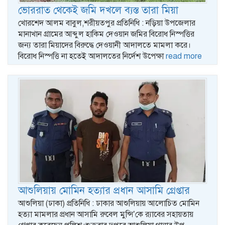
ভোররাত থেকেই জমি দখলে ব্যস্ত তারা মিয়া
খোরশেদ আলম বাবুল,শরীয়তপুর প্রতিনিধি : নড়িয়া উপজেলার
মানাখান গ্রামের আব্দুল হাকিম দেওয়ান জমির বিরোধ নিস্পত্তির
জন্য তারা মিয়াদের বিরুদ্ধে দেওয়ানী আদালতে মামলা করে।
বিরোধ নিস্পত্তি না হতেই আদালতের নির্দেশ উপেক্ষা
read more
আশুলিয়ায় মোমিন হত্যার প্রধান আসামি গ্রেপ্তার
আশুলিয়া (ঢাকা) প্রতিনিধি : ঢাকার আশুলিয়ায় আলোচিত মোমিন
হত্যা মামলার প্রধান আসামি রুবেল মুন্সি’কে র‍্যাবের সহায়তায়