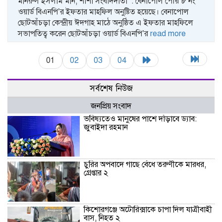
মনিরুল ইসলাম মনি, শার্শা সংবাদদাতা : বেনাপোল পৌর ৮ নং
ওয়ার্ড বিএনপি’র ইফতার মাহফিল অনুষ্টিত হয়েছে। বেনাপোল
ছোটআঁচড়া কেন্দ্রীয় ঈদগাহ মাঠে অনুষ্ঠিত এ ইফতার মাহফিলে
সভাপতিত্ব করেন ছোটআঁচড়া ওয়ার্ড বিএনপি’র
read more
01
02
03
04
সর্বশেষ নিউজ
জনপ্রিয় সংবাদ
ভবিষ্যতেও মানুষের পাশে দাঁড়াবে ড্যাব:
জুবাইদা রহমান
চুরির অপবাদে গাছে বেঁধে তরুণীকে মারধর,
গ্রেপ্তার ২
কিশোরগঞ্জে অটোরিক্সাকে চাপা দিল যাত্রীবাহী
বাস, নিহত ২