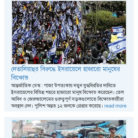
নেতানিয়াহুর বিরুদ্ধে ইসরায়েলে হাজারো মানুষের
বিক্ষোভ
আন্তর্জাতিক ডেস্ক : গাজা উপত্যকায় নতুন যুদ্ধবিরতির দাবিতে
ইসরায়েলের বিভিন্ন শহরে হাজারো মানুষ বিক্ষোভ করেছেন। তেল
আবিব ও জেরুজালেমের গুরুত্বপূর্ণ সড়কগুলোতে বিক্ষোভকারীরা
অবস্থান নেন। পুলিশ অন্তত ১২ জনকে গ্রেপ্তার করেছে।
read more