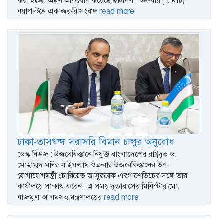
করা হচ্ছে, এমন অভিযোগ করেছে ছাত্রদল। শুক্রবার (৭ মার্চ)
নয়াপল্টনে এক জরুরি সংবাদ
read more
ঢাকা-তাসখন্দ সরাসরি বিমান চালুর অনুরোধ
ডেস্ক নিউজ : উজবেকিস্তানে নিযুক্ত বাংলাদেশের রাষ্ট্রদূত ড.
মোহাম্মদ মনিরুল ইসলাম শুক্রবার উজবেকিস্তানের উপ-
যোগাযোগমন্ত্রী চোরিয়েভ জাসুরবেক এরগাশেভিচের সঙ্গে তার
কার্যালয়ে সাক্ষাৎ করেন। এ সময় দূতাবাসের মিনিস্টার মো.
নাজমুল আলমসহ মন্ত্রণালয়ের
read more