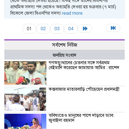
থেকে অব্যাহতি দেওয়া হয়েছে। একই সঙ্গে তাদের বিএনপির
প্রাথমিক সদস্য পদ থেকেও অব্যাহতি দেওয়া হয় শুক্রবার (৭ মার্চ)
বিকেলে জেলা বিএনপির সদস্য
read more
01
02
03
04
সর্বশেষ নিউজ
জনপ্রিয় সংবাদ
গণঅভ্যুত্থানের চেতনার সঙ্গে সর্বপ্রথম
বেইমানি করেছেন জামায়াত আমির : রাশেদ
কক্সবাজার মাতারবাড়ি পৌঁছেছেন প্রধানমন্ত্রী
ভবিষ্যতেও মানুষের পাশে দাঁড়াবে ড্যাব:
জুবাইদা রহমান