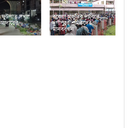
 ফুটপাত দখল
বকেয়া মজুরির দাবিতে
া আদায়ের
দুর্গাপুরে শ্রমিকদের
মানববন্ধন