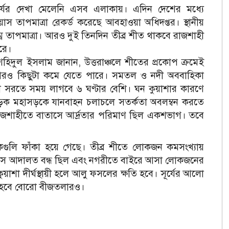
সূর্যের দেখা মেলেনি এসব এলাকায়। এদিন দেশের মধ্যে
িয়াস তাপমাত্রা রেকর্ড করেছে আবহাওয়া অধিদপ্তর।
স্থানীয়
ন তাপমাত্রা। আরও দুই তিনদিন তীব্র শীত থাকবে রাজশাহী
ারে।
 শহিদুল ইসলাম জানান, উত্তরাঞ্চলে শীতের প্রকোপ ক্রমেই
আরও কিছুটা কমে যেতে পারে। সমতল ও নদী অববাহিকা
া সরতে সময় লাগবে ৬ ঘণ্টার বেশি। ঘন কুয়াশার কারণে
ড়ক মহাসড়কে যানবাহন চলাচলে সতর্কতা অবলম্বন করতে
াজশাহীতে বাতাসে আর্দ্রতার পরিমাণ ছিল একশভাগ। তবে
ুলি ফাঁকা হয়ে গেছে। তীব্র শীতে লোকজন কমসংখ্যায়
ফিস আদালত বন্ধ ছিল এবং নগরীতে বাইরে আসা লোকজনের
য়াশা দীর্ঘস্থায়ী হলে আলু ফসলের ক্ষতি হবে। সূর্যের আলো
তি হবে বোরো বীজতলারও।