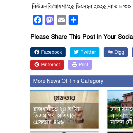
কিউএনবি/আয়শা/২৫ ডিসেম্বর ২০২৫,/রাত ৮:৩০
Facebook
Mastodon
Email
Share
Please Share This Post in Your Socia
Facebook
Twitter
Digg
Pinterest
Print
More News Of This Category
রাজধানীতে ২৪ ঘণ্টায়
ঢাকা সফর
ডিএমপির অভিযানে
লালবাগ কে
গ্রেফতার ৪৬৬
মার্কিন নৌ