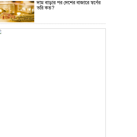
দাম বাড়ার পর দেশের বাজারে স্বর্ণের
ভরি কত?
নিউইয়র্কে দুর্ঘটনায় আহত তিন
বাংলাদেশি পেলেন ৩৩ কোটি টাকা
বৃষ্টি নিয়ে আবহাওয়া অফিসের নতুন
বার্তা
বিটিভির নতুন মহাপরিচালক কাজী
জেসিন
অনৈতিক কর্মকাণ্ডের অভিযোগে
জামায়াত নেতা বহিষ্কার
সকালে খালি পেটে মেথি ভেজানো পানি
পানের উপকারিতা