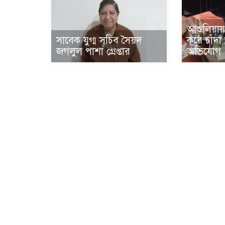
আশুলিয়ায়
সাবেক যুগ্ম সচিব সৈয়দ
করে চাঁদ
জগলুল পাশা গ্রেপ্তার
অভিযোগ