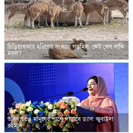
চিড়িয়াখানায় হরিণের সংখ্যায় গড়মিল, কেউ খেল নাকি
মরল?
ভবিষ্যতেও মানুষের পাশে দাঁড়াবে ড্যাব: জুবাইদা
রহমান