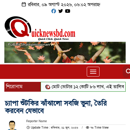
রবিবার, ০৯ অগাস্ট ২০২৬, ০৬:০২ অপরাহ্ন
Toggle
navigation
শিরোনাম
মোট ভোটার ১২ কোটি ৮৬ লাখ, এই তালিকায় স্থানীয় নির
চ্যাপা শুঁটকির ঝাঁঝালো সবজি ভুনা, তৈরি
করবেন যেভাবে
Reporter Name
Update Time : রবিবার, ২১ জুন, ২০২৬
৭৯ Time View