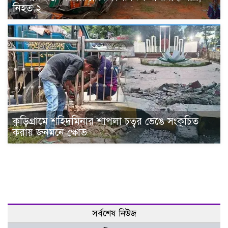
নিহত ২
কুড়িগ্রামে শহিদমিনার শাপলা চত্বর ভেঙে সংকুচিত
করায় জনমনে ক্ষোভ
সর্বশেষ নিউজ