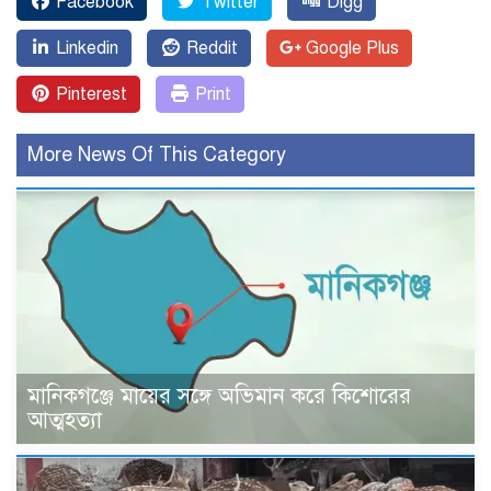
Facebook
Twitter
Digg
Linkedin
Reddit
Google Plus
Pinterest
Print
More News Of This Category
মানিকগঞ্জে মায়ের সঙ্গে অভিমান করে কিশোরের
আত্মহত্যা