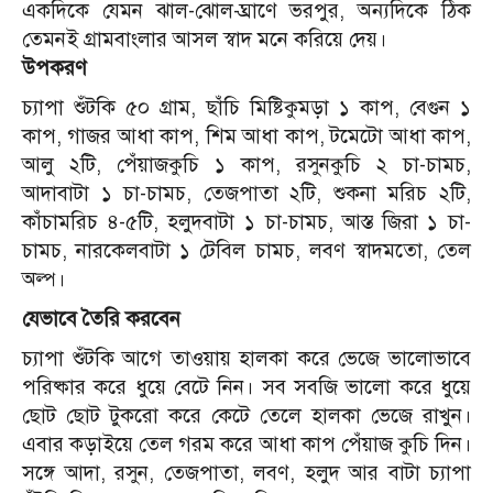
একদিকে যেমন ঝাল-ঝোল-ঘ্রাণে ভরপুর, অন্যদিকে ঠিক
তেমনই গ্রামবাংলার আসল স্বাদ মনে করিয়ে দেয়।
উপকরণ
চ্যাপা শুঁটকি ৫০ গ্রাম, ছাঁচি মিষ্টিকুমড়া ১ কাপ, বেগুন ১
কাপ, গাজর আধা কাপ, শিম আধা কাপ, টমেটো আধা কাপ,
আলু ২টি, পেঁয়াজকুচি ১ কাপ, রসুনকুচি ২ চা-চামচ,
আদাবাটা ১ চা-চামচ, তেজপাতা ২টি, শুকনা মরিচ ২টি,
কাঁচামরিচ ৪-৫টি, হলুদবাটা ১ চা-চামচ, আস্ত জিরা ১ চা-
চামচ, নারকেলবাটা ১ টেবিল চামচ, লবণ স্বাদমতো, তেল
অল্প।
যেভাবে তৈরি করবেন
চ্যাপা শুঁটকি আগে তাওয়ায় হালকা করে ভেজে ভালোভাবে
পরিষ্কার করে ধুয়ে বেটে নিন। সব সবজি ভালো করে ধুয়ে
ছোট ছোট টুকরো করে কেটে তেলে হালকা ভেজে রাখুন।
এবার কড়াইয়ে তেল গরম করে আধা কাপ পেঁয়াজ কুচি দিন।
সঙ্গে আদা, রসুন, তেজপাতা, লবণ, হলুদ আর বাটা চ্যাপা