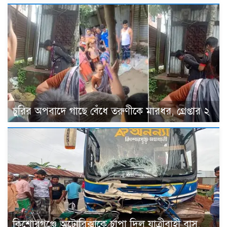
চুরির অপবাদে গাছে বেঁধে তরুণীকে মারধর, গ্রেপ্তার ২
কিশোরগঞ্জে অটোরিক্সাকে চাপা দিল যাত্রীবাহী বাস,