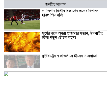
জনপ্রিয় সংবাদ
লা লিগার দ্বিতীয় বিভাগের দলের বিপক্ষে
হারল পিএসজি
সূর্যের বুকে অধরা প্লাজমার সন্ধান, উদ্ঘাটিত
হলো নতুন চৌম্বক রহস্য
যুক্তরাষ্ট্রের ৭ প্রতিষ্ঠানে চীনের নিষেধাজ্ঞা
উপমহাদেশের প্রভাবশালী ১০ সুফি সাধক
রাজধানীতে ২৪ ঘণ্টায় ডিএমপির অভিযানে
গ্রেফতার ৪৬৬