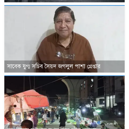
সাবেক যুগ্ম সচিব সৈয়দ জগলুল পাশা গ্রেপ্তার