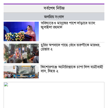
সর্বশেষ নিউজ
জনপ্রিয় সংবাদ
ভবিষ্যতেও মানুষের পাশে দাঁড়াবে ড্যাব:
জুবাইদা রহমান
চুরির অপবাদে গাছে বেঁধে তরুণীকে মারধর,
গ্রেপ্তার ২
কিশোরগঞ্জে অটোরিক্সাকে চাপা দিল যাত্রীবাহী
বাস, নিহত ২
কুড়িগ্রামে শহিদমিনার শাপলা চত্বর ভেঙে
সংকুচিত করায় জনমনে ক্ষোভ