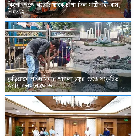
কিশোরগঞ্জে অটোরিক্সাকে চাপা দিল যাত্রীবাহী বাস,
নিহত ২
কুড়িগ্রামে শহিদমিনার শাপলা চত্বর ভেঙে সংকুচিত
করায় জনমনে ক্ষোভ