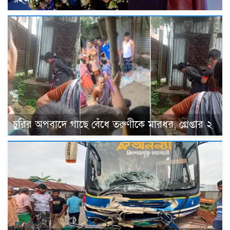
চুরির অপবাদে গাছে বেঁধে তরুণীকে মারধর, গ্রেপ্তার ২