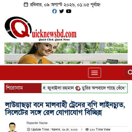
রবিবার, ০৯ অগাস্ট ২০২৬, ০১:০৫ পূর্বাহ্ন
Toggle
navigation
শিরোনাম
পাশে দাঁড়াবে ড্যাব: জুবাইদা রহমান
চুরির অপবাদে গাছে বেঁধে তরুণীকে মারধ
লাউয়াছড়া বনে মালবাহী ট্রেনের বগি লাইনচ্যুত,
সিলেটের সঙ্গে রেল যোগাযোগ বিচ্ছিন্ন
Reporter Name
Update Time : শুক্রবার, ২৯ মে, ২০২৬
১২০ Time View