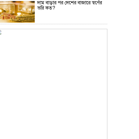
দাম বাড়ার পর দেশের বাজারে স্বর্ণের
ভরি কত?
নিউইয়র্কে দুর্ঘটনায় আহত তিন
বাংলাদেশি পেলেন ৩৩ কোটি টাকা
বৃষ্টি নিয়ে আবহাওয়া অফিসের নতুন
বার্তা
বিটিভির নতুন মহাপরিচালক কাজী
জেসিন
অনৈতিক কর্মকাণ্ডের অভিযোগে
জামায়াত নেতা বহিষ্কার
সকালে খালি পেটে মেথি ভেজানো পানি
পানের উপকারিতা