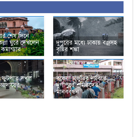
ের শেষ দিনে
ল্লা ঘুরে দেখলেন
দুপুরের মধ্যে ঢাকায় বজ্রসহ
 কমান্ডার
বৃষ্টির শঙ্কা
 ফুটপাত দখল
বকেয়া মজুরির দাবিতে
া আদায়ের
দুর্গাপুরে শ্রমিকদের
মানববন্ধন