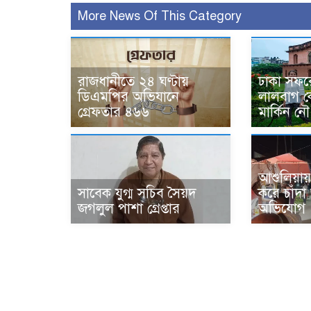
More News Of This Category
রাজধানীতে ২৪ ঘণ্টায়
ঢাকা সফর
ডিএমপির অভিযানে
লালবাগ কে
গ্রেফতার ৪৬৬
মার্কিন নৌ
আশুলিয়ায়
সাবেক যুগ্ম সচিব সৈয়দ
করে চাঁদ
জগলুল পাশা গ্রেপ্তার
অভিযোগ