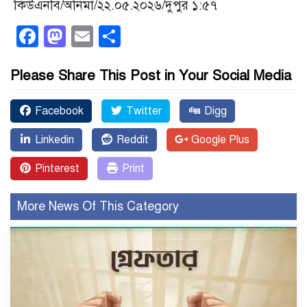
কিউএনবি/অনিমা/২২.০৫.২০২৬/দুপুর ১:৫৭
Facebook
Mastodon
Email
Share
Please Share This Post in Your Social Media
Facebook
Twitter
Digg
Linkedin
Reddit
Google Plus
Pinterest
Print
More News Of This Category