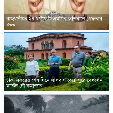
রাজধানীতে ২৪ ঘণ্টায় ডিএমপির অভিযানে গ্রেফতার
৪৬৬
ঢাকা সফরের শেষ দিনে লালবাগ কেল্লা ঘুরে দেখলেন
মার্কিন নৌ কমান্ডার