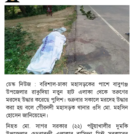
ডেস্ক নিউজ : বরিশাল-ঢাকা মহাসড়কের পাশে বাবুগঞ্জ
উপজেলার রাকুদিয়া নতুন হাট এলাকা থেকে তরুণের
মরদেহ উদ্ধার করেছে পুলিশ। শুক্রবার সকালে মরদেহ উদ্ধার
করা হয় বলে গেীরনদী মহাসড়ক থানার ওসি মো. মহসিন
হোসেন জানিয়েছেন।
নিহত মো. সাগর সরকার (২২) পটুয়াখালীর দুমকি
উপজেলার চেচরাবন্দী এলাকার বাসিন্দা মিন্টু সরকারের