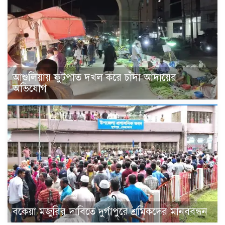
আশুলিয়ায় ফুটপাত দখল করে চাঁদা আদায়ের
অভিযোগ
বকেয়া মজুরির দাবিতে দুর্গাপুরে শ্রমিকদের মানববন্ধন