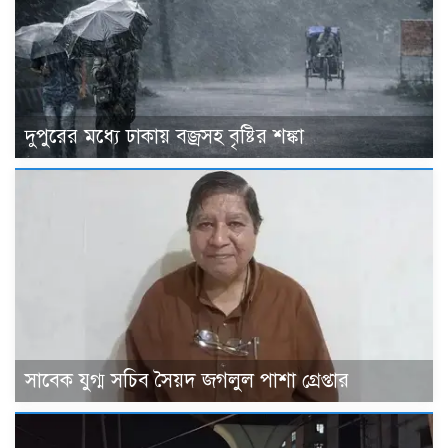
দুপুরের মধ্যে ঢাকায় বজ্রসহ বৃষ্টির শঙ্কা
সাবেক যুগ্ম সচিব সৈয়দ জগলুল পাশা গ্রেপ্তার