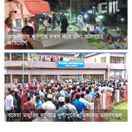
আশুলিয়ায় ফুটপাত দখল করে চাঁদা আদায়ের
অভিযোগ
বকেয়া মজুরির দাবিতে দুর্গাপুরে শ্রমিকদের মানববন্ধন