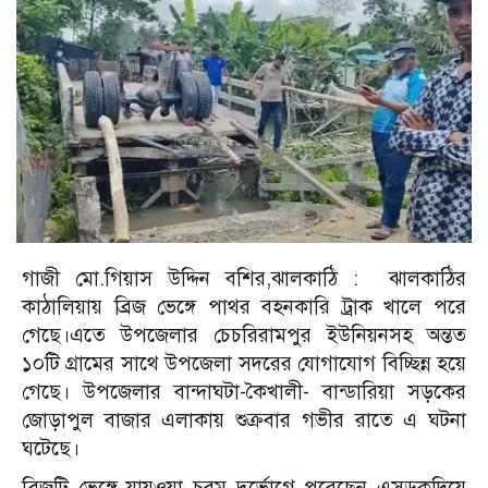
গাজী মো.গিয়াস উদ্দিন বশির,ঝালকাঠি : ঝালকাঠির
কাঠালিয়ায় ব্রিজ ভেঙ্গে পাথর বহনকারি ট্রাক খালে পরে
গেছে।এতে উপজেলার চেচরিরামপুর ইউনিয়নসহ অন্তত
১০টি গ্রামের সাথে উপজেলা সদরের যোগাযোগ বিচ্ছিন্ন হয়ে
গেছে। উপজেলার বান্দাঘটা-কৈখালী- বান্ডারিয়া সড়কের
জোড়াপুল বাজার এলাকায় শুক্রবার গভীর রাতে এ ঘটনা
ঘটেছে।
ব্রিজটি ভেঙ্গে যায়ওয়া চরম দুর্ভোগে পরেছেন এসড়কদিয়ে