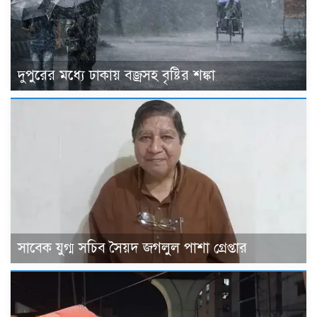
দুপুরের মধ্যে ঢাকায় বজ্রসহ বৃষ্টির শঙ্কা
সাবেক যুগ্ম সচিব সৈয়দ জগলুল পাশা গ্রেপ্তার