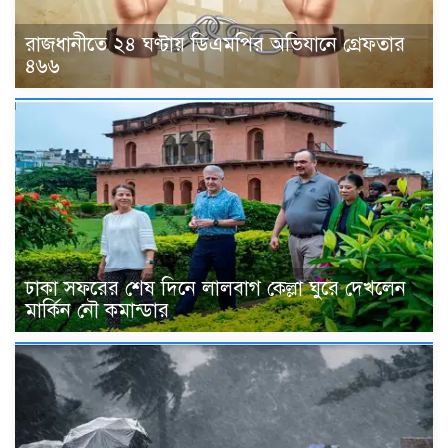
রাজধানীতে ২৪ ঘণ্টায় ডিএমপির অভিযানে গ্রেফতার
৪৬৬
ঢাকা সফরের শেষ দিনে লালবাগ কেল্লা ঘুরে দেখলেন
মার্কিন নৌ কমান্ডার