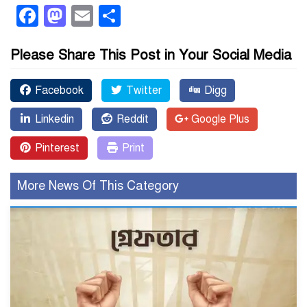
Facebook
Mastodon
Email
Share
Please Share This Post in Your Social Media
Facebook
Twitter
Digg
Linkedin
Reddit
Google Plus
Pinterest
Print
More News Of This Category