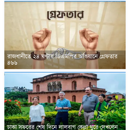
রাজধানীতে ২৪ ঘণ্টায় ডিএমপির অভিযানে গ্রেফতার
৪৬৬
ঢাকা সফরের শেষ দিনে লালবাগ কেল্লা ঘুরে দেখলেন