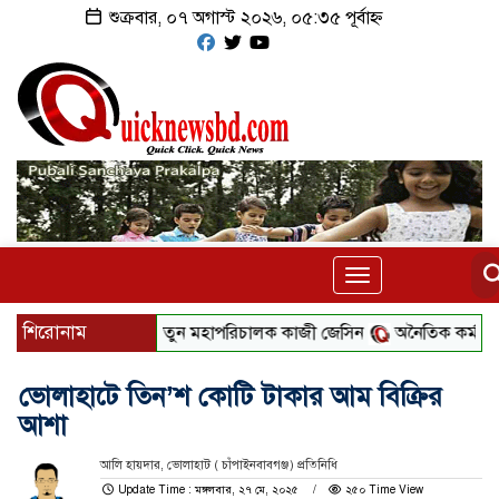
শুক্রবার, ০৭ অগাস্ট ২০২৬, ০৫:৩৫ পূর্বাহ্ন
Toggle
navigation
শিরোনাম
ার্তা
বিটিভির নতুন মহাপরিচালক কাজী জেসিন
অনৈতিক কর্মকাণ্ডের 
ভোলাহাটে তিন’শ কোটি টাকার আম বিক্রির
আশা
আলি হায়দার, ভোলাহাট ( চাঁপাইনবাবগঞ্জ) প্রতিনিধি
Update Time : মঙ্গলবার, ২৭ মে, ২০২৫
২৫০ Time View