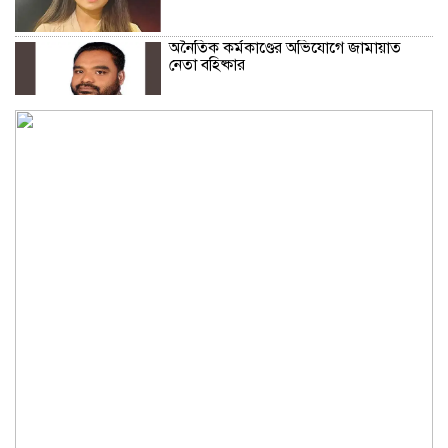
অনৈতিক কর্মকাণ্ডের অভিযোগে জামায়াত
নেতা বহিষ্কার
সকালে খালি পেটে মেথি ভেজানো পানি পানের
উপকারিতা
কোলেস্টেরল নিয়ন্ত্রণে রাখবে পেস্তা বাদাম
ফিফার বিশ্বকাপ বয়কটের সিদ্ধান্তে অটল
উয়েফা
মধ্যপ্রাচ্যজুড়ে ব্ল্যাকআউটের হুঁশিয়ারি ইরানের