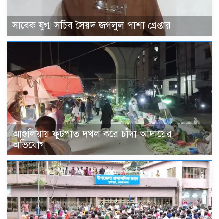
সাবেক যুগ্ম সচিব সৈয়দ জগলুল পাশা গ্রেপ্তার
আশুলিয়ায় ফুটপাত দখল করে চাঁদা আদায়ের
অভিযোগ