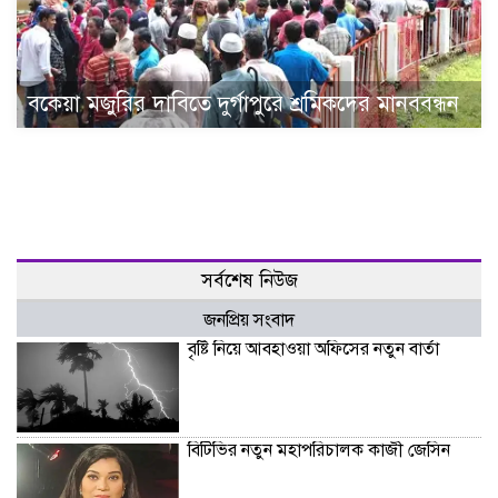
বকেয়া মজুরির দাবিতে দুর্গাপুরে শ্রমিকদের মানববন্ধন
সর্বশেষ নিউজ
জনপ্রিয় সংবাদ
বৃষ্টি নিয়ে আবহাওয়া অফিসের নতুন বার্তা
বিটিভির নতুন মহাপরিচালক কাজী জেসিন