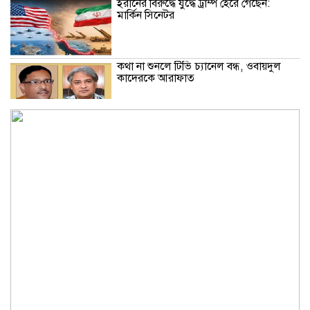
ইরানের বিরুদ্ধে যুদ্ধে ট্রাম্প হেরে গেছেন:
মার্কিন সিনেটর
কথা না শুনলে টিভি চ্যানেল বন্ধ, ওবায়দুল
কাদেরকে আরাফাত
সৌদিতে সোফা কারখানায় অগ্নিকাণ্ডে
নলডাঙ্গার তিন প্রবাসী নিহত
রাষ্ট্রপতির শপথ অনুষ্ঠান পরিচালনায় ৬ কমিটি
গঠন
হরমুজ প্রণালি খুলতে যুক্তরাষ্ট্রকে শর্ত পূরণ
করতে হবে: ইরান