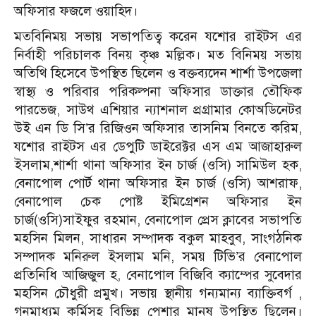
অফিসার ফজলে ওয়াহিদ।
মতবিনিময় সভায় সভাপতিত্ব করেন যশোর রাইটস এর
নির্বাহী পরিচালক বিনয় কৃঞ্চ মল্লিক। মত বিনিময় সভায়
অতিথি হিসেবে উপস্থিত ছিলেন ও বক্তব্যদেন শার্শা উপজেলা
স্বাস্থ্য ও পরিবার পরিকল্পনা অফিসার ডাক্তার তৌফিক
পারভেজ, সাউথ এশিয়ার ন্যাশনাল প্রগ্রামার কোঅডিনেটর
উই এন ডি সি’র রিজিওন অফিসার তাসনিম বিনতে করিম,
যশোর রাইটস এর ডেপুটি ডাইরেক্টর এস এম আজাহারুল
ইসলাম,শার্শা থানা অফিসার ইন চার্জ (ওসি) সামিউল হক,
বেনাপোল পোর্ট থানা অফিসার ইন চার্জ (ওসি) আশরাফ,
বেনাপোল চেক পোষ্ট ইমিগ্রেশন অফিসার ইন
চার্জ(ওসি)সাইফুর রহমান, বেনাপোল প্রেস ক্লাবের সভাপতি
মহসিন মিলন, সাধারন সম্পাদক বকুল মাহবুব, সাংগঠনিক
সম্পাদক মনিরুল ইসলাম মনি, সময় টিভি’র বেনাপােল
প্রতিনিধি আজিজুল হ, বেনাপোল বিজিবি ক্যাম্পের সুবেদার
মহসিন চৌধুরী প্রমুখ। সভায় স্থানীয় গন্যমান্য ব্যাক্তিবর্গ ,
গনমাধ্যম কর্মিসহ বিভিন্ন পেশার মানুষ উপস্থিত ছিলেন।