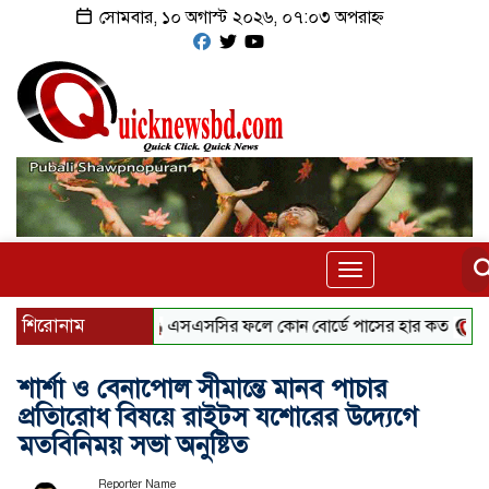
সোমবার, ১০ অগাস্ট ২০২৬, ০৭:০৩ অপরাহ্ন
Toggle
navigation
শিরোনাম
এসএসসির ফলে কোন বোর্ডে পাসের হার কত
ইরানের বির
শার্শা ও বেনাপোল সীমান্তে মানব পাচার
প্রতিারোধ বিষয়ে রাইটস যশোরের উদ্যেগে
মতবিনিময় সভা অনুষ্টিত
Reporter Name