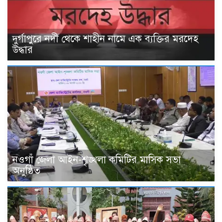
দুর্গাপুরে নদী থেকে শাহীন নামে এক ব্যক্তির মরদেহ
উদ্ধার
নওগাঁ জেলা আইন-শৃঙ্খলা কমিটির মাসিক সভা
অনুষ্ঠিত