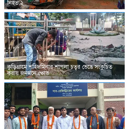
নিহত ২
কুড়িগ্রামে শহিদমিনার শাপলা চত্বর ভেঙে সংকুচিত
করায় জনমনে ক্ষোভ