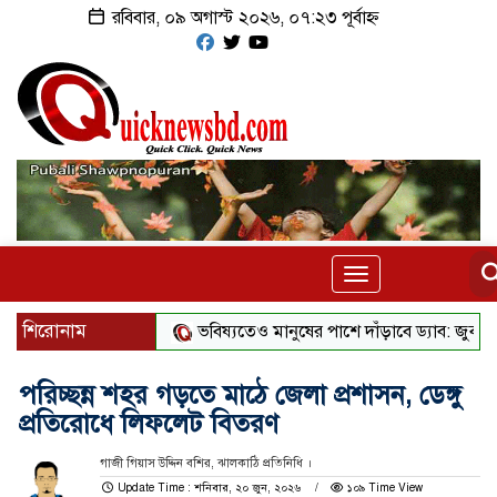
রবিবার, ০৯ অগাস্ট ২০২৬, ০৭:২৩ পূর্বাহ্ন
Toggle
navigation
শিরোনাম
ভবিষ্যতেও মানুষের পাশে দাঁড়াবে ড্যাব: জুবাইদা রহমান
পরিচ্ছন্ন শহর গড়তে মাঠে জেলা প্রশাসন, ডেঙ্গু
প্রতিরোধে লিফলেট বিতরণ
গাজী গিয়াস উদ্দিন বশির, ঝালকাঠি প্রতিনিধি ।
Update Time : শনিবার, ২০ জুন, ২০২৬
১০৯ Time View