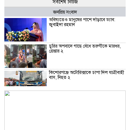
সর্বশেষ নিউজ
জনপ্রিয় সংবাদ
ভবিষ্যতেও মানুষের পাশে দাঁড়াবে ড্যাব:
জুবাইদা রহমান
চুরির অপবাদে গাছে বেঁধে তরুণীকে মারধর,
গ্রেপ্তার ২
কিশোরগঞ্জে অটোরিক্সাকে চাপা দিল যাত্রীবাহী
বাস, নিহত ২
কুড়িগ্রামে শহিদমিনার শাপলা চত্বর ভেঙে
সংকুচিত করায় জনমনে ক্ষোভ
সবার সম্মিলিত প্রচেষ্টায় সুন্দর বাংলাদেশ