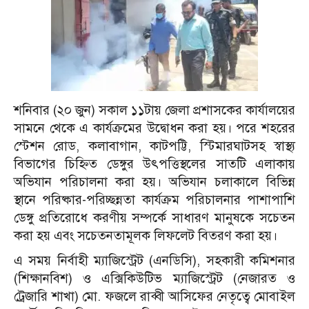
শনিবার (২০ জুন) সকাল ১১টায় জেলা প্রশাসকের কার্যালয়ের
সামনে থেকে এ কার্যক্রমের উদ্বোধন করা হয়। পরে শহরের
স্টেশন রোড, কলাবাগান, কাটপট্টি, স্টিমারঘাটসহ স্বাস্থ্য
বিভাগের চিহ্নিত ডেঙ্গুর উৎপত্তিস্থলের সাতটি এলাকায়
অভিযান পরিচালনা করা হয়।
অভিযান চলাকালে বিভিন্ন
স্থানে পরিষ্কার-পরিচ্ছন্নতা কার্যক্রম পরিচালনার পাশাপাশি
ডেঙ্গু প্রতিরোধে করণীয় সম্পর্কে সাধারণ মানুষকে সচেতন
করা হয় এবং সচেতনতামূলক লিফলেট বিতরণ করা হয়।
এ সময় নির্বাহী ম্যাজিস্ট্রেট (এনডিসি), সহকারী কমিশনার
(শিক্ষানবিশ) ও এক্সিকিউটিভ ম্যাজিস্ট্রেট (নেজারত ও
ট্রেজারি শাখা) মো. ফজলে রাব্বী আসিফের নেতৃত্বে মোবাইল