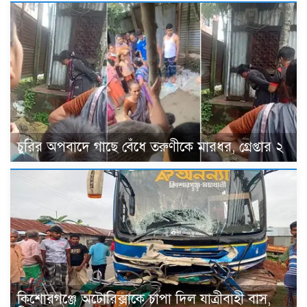
চুরির অপবাদে গাছে বেঁধে তরুণীকে মারধর, গ্রেপ্তার ২
কিশোরগঞ্জে অটোরিক্সাকে চাপা দিল যাত্রীবাহী বাস,