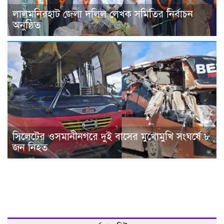
‎লালমনিরহাট জেলা দলিল লেখক সমিতির নির্বাচন
অনুষ্ঠিত
সিলেটের ওসমানীনগরে দুই বাসের মুখোমুখি সংঘর্ষে ৮
জন নিহত