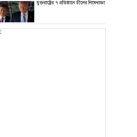
যুক্তরাষ্ট্রের ৭ প্রতিষ্ঠানে চীনের নিষেধাজ্ঞা
উপমহাদেশের প্রভাবশালী ১০ সুফি
সাধক
রাজধানীতে ২৪ ঘণ্টায় ডিএমপির
অভিযানে গ্রেফতার ৪৬৬
প্রতারণা মামলায় সালমান খানকে
আদালতে তলব
কোটি টাকার মৃত্যু ভাতার লোভে
সেনাদের বিয়ে, সামনে এলো
চাঞ্চল্যকর অভিযোগ
ঢাকা সফরের শেষ দিনে লালবাগ কেল্লা
ঘুরে দেখলেন মার্কিন নৌ কমান্ডার