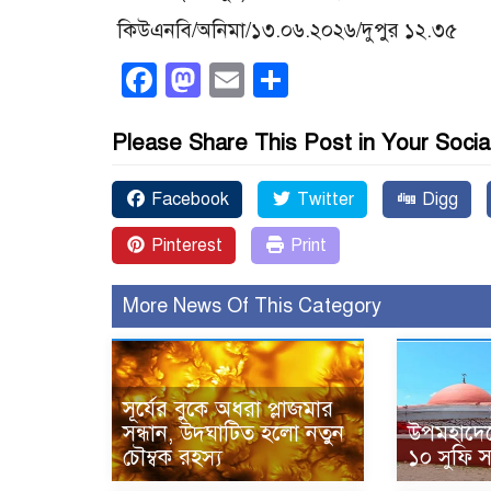
কিউএনবি/অনিমা/১৩.০৬.২০২৬/দুপুর ১২.৩৫
Facebook
Mastodon
Email
Share
Please Share This Post in Your Socia
Facebook
Twitter
Digg
Pinterest
Print
More News Of This Category
সূর্যের বুকে অধরা প্লাজমার
সন্ধান, উদ্ঘাটিত হলো নতুন
উপমহাদেশ
চৌম্বক রহস্য
১০ সুফি 