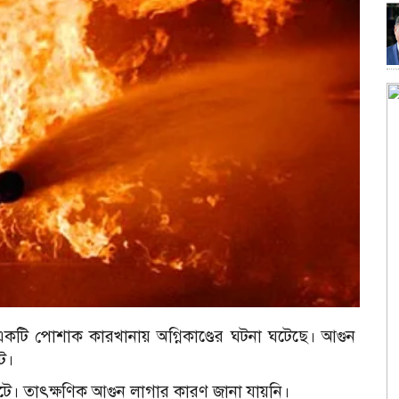
কটি পোশাক কারখানায় অগ্নিকাণ্ডের ঘটনা ঘটেছে। আগুন
িট।
ঘটে। তাৎক্ষণিক আগুন লাগার কারণ জানা যায়নি।