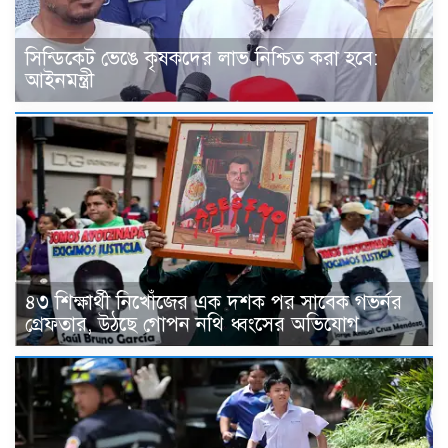
সিন্ডিকেট ভেঙে কৃষকদের লাভ নিশ্চিত করা হবে:
আইনমন্ত্রী
৪৩ শিক্ষার্থী নিখোঁজের এক দশক পর সাবেক গভর্নর
গ্রেফতার, উঠছে গোপন নথি ধ্বংসের অভিযোগ