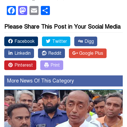
Facebook
Mastodon
Email
Share
Please Share This Post in Your Social Media
Facebook
Twitter
Digg
Linkedin
Reddit
Google Plus
Pinterest
Print
More News Of This Category