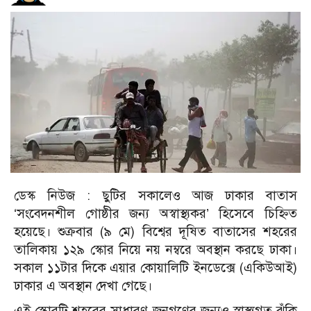
ডেস্ক নিউজ :
ছুটির সকালেও আজ ঢাকার বাতাস
‘সংবেদনশীল গোষ্ঠীর জন্য অস্বাস্থ্যকর’ হিসেবে চিহ্নিত
হয়েছে। শুক্রবার (৯ মে) বিশ্বের দূষিত বাতাসের শহরের
তালিকায় ১২৯ স্কোর নিয়ে নয় নম্বরে অবস্থান করছে ঢাকা।
সকাল ১১টার দিকে এয়ার কোয়ালিটি ইনডেক্সে (একিউআই)
ঢাকার এ অবস্থান দেখা গেছে।
এই স্কোরটি শহরের সাধারণ জনগণের জন্যও স্বাস্থ্যগত ঝুঁকি