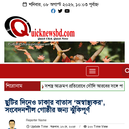
শনিবার, ০৮ অগাস্ট ২০২৬, ১০:০৩ পূর্বাহ্ন
Toggle
navigation
শিরোনাম
সশস্ত্র আক্রমণ প্রতিরোধে সৌদি আরবের সঙ্গে পাকিস্তান ও তুরস্ক
ছুটির দিনেও ঢাকার বাতাস ‘অস্বাস্থ্যকর’,
সংবেদনশীল গোষ্ঠীর জন্য ঝুঁকিপূর্ণ
Reporter Name
Update Time : শুক্রবার, ১৬ মে, ২০২৫
১০০ Time View