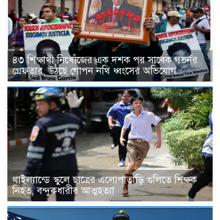
৪৩ শিক্ষার্থী নিখোঁজের এক দশক পর সাবেক গভর্নর
গ্রেফতার, উঠছে গোপন নথি ধ্বংসের অভিযোগ
থাইল্যান্ডে স্কুলে ছাত্রের এলোপাতাড়ি গুলিতে শিক্ষক
নিহত, বন্দুকধারীর আত্মহত্যা