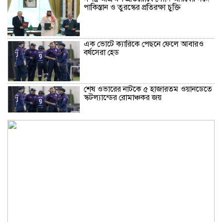
পাকিস্তান ও তুরস্কের প্রতিরক্ষা চুক্তি
এক ভোটে ক্যারিকে পেছনে ফেলে আবারও
বর্ষসেরা হেড
শেষ ওভারের নাটকে ৫ হাজারতম ওয়ানডেতে
স্কটল্যান্ডের রোমাঞ্চকর জয়
সিন্ডিকেট ভেঙে কৃষকদের লাভ নিশ্চিত করা
হবে: আইনমন্ত্রী
হাসিনার বক্তব্য ভারত সমর্থন করে না: রণধীর
জয়সওয়াল