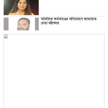
অনৈতিক কর্মকাণ্ডের অভিযোগে জামায়াত
নেতা বহিষ্কার
সকালে খালি পেটে মেথি ভেজানো পানি পানের
উপকারিতা
কোলেস্টেরল নিয়ন্ত্রণে রাখবে পেস্তা বাদাম
ফিফার বিশ্বকাপ বয়কটের সিদ্ধান্তে অটল
উয়েফা
মধ্যপ্রাচ্যজুড়ে ব্ল্যাকআউটের হুঁশিয়ারি ইরানের