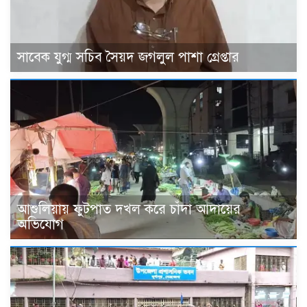
সাবেক যুগ্ম সচিব সৈয়দ জগলুল পাশা গ্রেপ্তার
আশুলিয়ায় ফুটপাত দখল করে চাঁদা আদায়ের
অভিযোগ