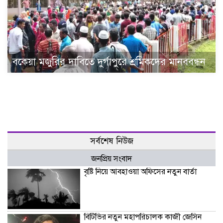
বকেয়া মজুরির দাবিতে দুর্গাপুরে শ্রমিকদের মানববন্ধন
সর্বশেষ নিউজ
জনপ্রিয় সংবাদ
বৃষ্টি নিয়ে আবহাওয়া অফিসের নতুন বার্তা
বিটিভির নতুন মহাপরিচালক কাজী জেসিন