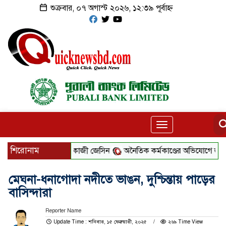
শুক্রবার, ০৭ অগাস্ট ২০২৬, ১২:৩৯ পূর্বাহ্ন
Toggle
navigation
শিরোনাম
ুন মহাপরিচালক কাজী জেসিন
অনৈতিক কর্মকাণ্ডের অভিযোগে জামায়াত নেতা
মেঘনা-ধনাগোদা নদীতে ভাঙন, দুশ্চিন্তায় পাড়ের
বাসিন্দারা
Reporter Name
Update Time : শনিবার, ১৫ ফেব্রুয়ারী, ২০২৫
২৬৯ Time View