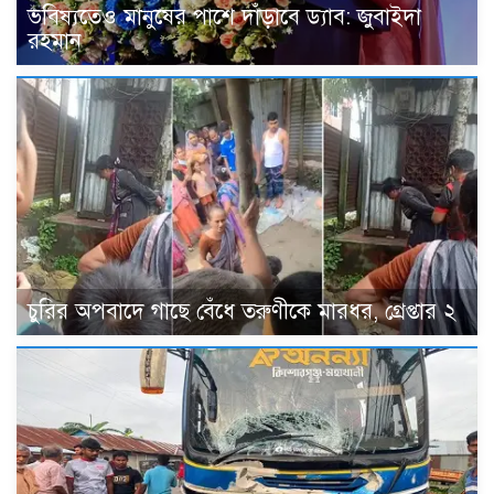
ভবিষ্যতেও মানুষের পাশে দাঁড়াবে ড্যাব: জুবাইদা
রহমান
চুরির অপবাদে গাছে বেঁধে তরুণীকে মারধর, গ্রেপ্তার ২