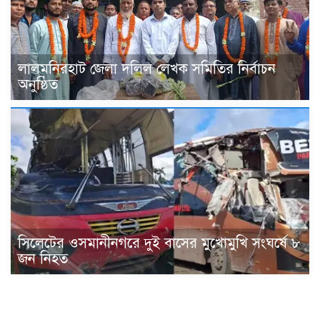
‎লালমনিরহাট জেলা দলিল লেখক সমিতির নির্বাচন
অনুষ্ঠিত
সিলেটের ওসমানীনগরে দুই বাসের মুখোমুখি সংঘর্ষে ৮
জন নিহত