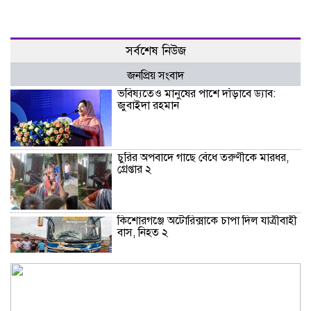
সর্বশেষ নিউজ
জনপ্রিয় সংবাদ
ভবিষ্যতেও মানুষের পাশে দাঁড়াবে ড্যাব:
জুবাইদা রহমান
চুরির অপবাদে গাছে বেঁধে তরুণীকে মারধর,
গ্রেপ্তার ২
কিশোরগঞ্জে অটোরিক্সাকে চাপা দিল যাত্রীবাহী
বাস, নিহত ২
কুড়িগ্রামে শহিদমিনার শাপলা চত্বর ভেঙে
সংকুচিত করায় জনমনে ক্ষোভ