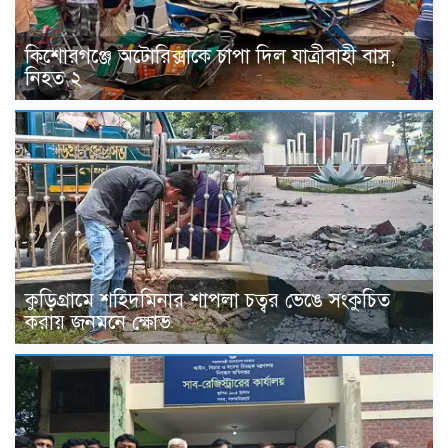
কিশোরগঞ্জে অটোরিক্সাকে চাপা দিল যাত্রীবাহী বাস,
নিহত ২
কুড়িগ্রামে শহিদমিনার শাপলা চত্বর ভেঙে সংকুচিত
করায় জনমনে ক্ষোভ