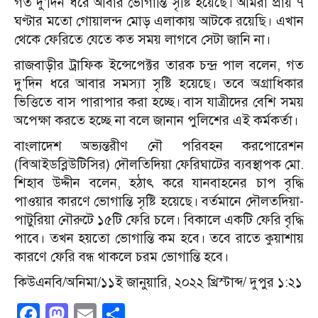
গত দু’দিন ধরে আবার ভোগান্তি সৃষ্টি হয়েছে। আমরা প্রায় ৭
ঘণ্টার মতো গোয়ালন্দ মোড় এলাকায় আটকে রয়েছি। এখান
থেকে ফেরিতে যেতে কত সময় লাগবে সেটা জানি না।
রাজবাড়ীর ট্রাফিক ইন্সেপেক্টর তারক চন্দ্র পাল বলেন, গত
দু’দিন ধরে আবার সমস্যা সৃষ্টি হয়েছে। তবে অগ্রাধিকার
ভিত্তিতে বাস পারাপার করা হচ্ছে। বাস যাত্রীদের বেশি সময়
অপেক্ষা করতে হচ্ছে না বলে জানান পুলিশের এই কর্মকর্তা।
বাংলাদেশ অভ্যন্তরীণ নৌ পরিবহন করপোরেশন
(বিআইডব্লিউটিসির) দৌলতিদিয়া ফেরিঘাটের ব্যবস্থাপক মো.
শিহাব উদ্দীন বলেন, হঠাৎ করে যানবাহনের চাপ বৃদ্ধি
পাওয়ার কারণে ভোগান্তি সৃষ্টি হয়েছে। বর্তমানে দৌলতদিয়া-
পাটুরিয়া নৌরুটে ১৫টি ফেরি চলে। বিকালে একটি ফেরি বৃদ্ধি
পাবে। তখন হয়তো ভোগান্তি কম হবে। তবে রাতে কুয়াশায়
কারণে ফেরি বন্ধ থাকলে চরম ভোগান্তি হবে।
কিউএনবি/অনিমা/১১ই জানুয়ারি, ২০২২ খ্রিস্টাব্দ/ দুপুর ১:২১
Facebook
Mastodon
Email
Share