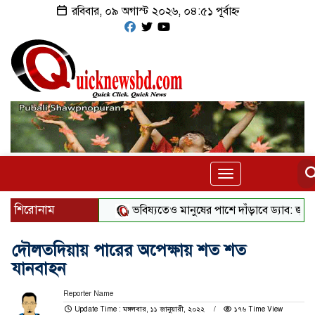
রবিবার, ০৯ অগাস্ট ২০২৬, ০৪:৫১ পূর্বাহ্ন
Toggle
navigation
শিরোনাম
ভবিষ্যতেও মানুষের পাশে দাঁড়াবে ড্যাব: জুবাইদা রহম
দৌলতদিয়ায় পারের অপেক্ষায় শত শত
যানবাহন
Reporter Name
Update Time : মঙ্গলবার, ১১ জানুয়ারী, ২০২২
১৭৬ Time View