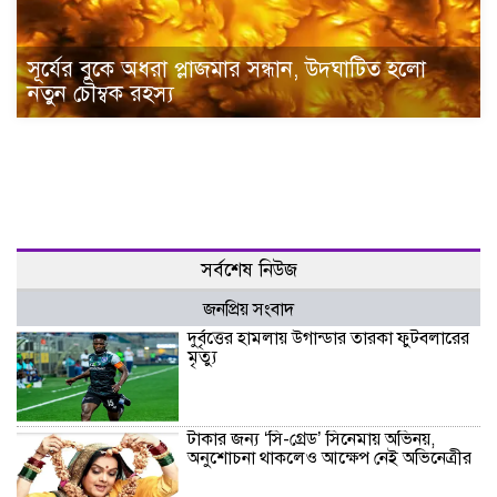
সূর্যের বুকে অধরা প্লাজমার সন্ধান, উদ্ঘাটিত হলো
নতুন চৌম্বক রহস্য
সর্বশেষ নিউজ
জনপ্রিয় সংবাদ
দুর্বৃত্তের হামলায় উগান্ডার তারকা ফুটবলারের
মৃত্যু
টাকার জন্য ‌‘সি-গ্রেড’ সিনেমায় অভিনয়,
অনুশোচনা থাকলেও আক্ষেপ নেই অভিনেত্রীর