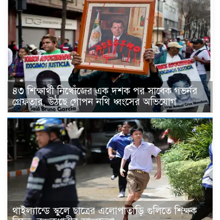
৪৩ শিক্ষার্থী নিখোঁজের এক দশক পর সাবেক গভর্নর
গ্রেফতার, উঠছে গোপন নথি ধ্বংসের অভিযোগ
থাইল্যান্ডে স্কুলে ছাত্রের এলোপাতাড়ি গুলিতে শিক্ষক