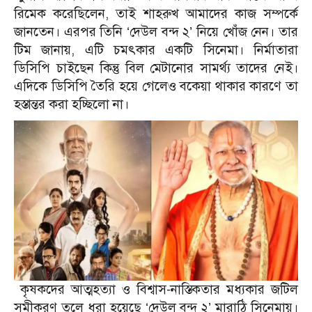
রিমেক করেছিলেন, তাই শাহরুখ আমাদের কাজ সম্পর্কে
জানতেন। এরপর তিনি ‘দেউল বন্দ ২’ নিয়ে খোঁজ নেন। তার
টিম জানায়, এটি চমৎকার একটি সিনেমা। নির্মাতারা
ডিসিপি চাইছেন কিন্তু বিল মেটানোর সামর্থ্য তাদের নেই।
এদিকে ডিসিপি তৈরি হয়ে গেলেও বকেয়া থাকার কারণে তা
হস্তান্তর করা হচ্ছিলো না।
কৃষকদের আত্মহত্যা ও বিশ্বাস-নাস্তিকতার মধ্যকার জটিল
সমীকরণ তুলে ধরা হয়েছে ‘দেউল বন্দ ২’ মারাঠি সিনেমায়।