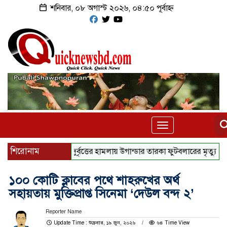
শনিবার, ০৮ অগাস্ট ২০২৬, ০৪:৫০ পূর্বাহ্ন
Toggle
navigation
শিরোনাম
দুর্বৃত্তের হামলায় উগান্ডার তারকা ফুটবলারের মৃত্যু
টাকার 
১০০ কোটি ক্লাবের পথে শাহরুখের অর্থ
সহায়তায় মুক্তিপ্রাপ্ত সিনেমা ‘দেউল বন্দ ২’
Reporter Name
Update Time : শুক্রবার, ১৯ জুন, ২০২৬
৬৪ Time View