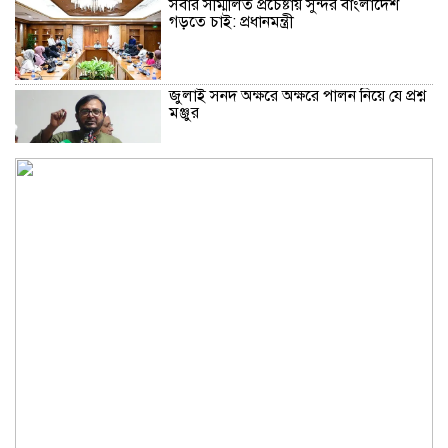
সবার সম্মিলিত প্রচেষ্টায় সুন্দর বাংলাদেশ
গড়তে চাই: প্রধানমন্ত্রী
জুলাই সনদ অক্ষরে অক্ষরে পালন নিয়ে যে প্রশ্ন
মঞ্জুর
মক্কা প্রতিরক্ষা চুক্তি: মধ্যপ্রাচ্যে কি মার্কিন
আধিপত্যের বিদায় ঘণ্টা বাজল?
‎লালমনিরহাট জেলা দলিল লেখক সমিতির
নির্বাচন অনুষ্ঠিত
মারা গেলো লিওনেল মেসির বাবা