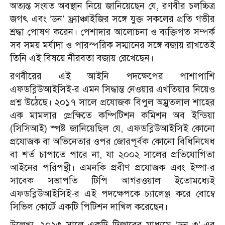
অত্যন্ত সংযত অবস্থান নিয়ে জানিয়েছেন যে, রণবীর চলচ্চিত্র
জগৎ এবং ‘ডন’ ফ্র্যাঞ্চাইজির সঙ্গে যুক্ত সকলের প্রতি গভীর
শ্রদ্ধা পোষণ করেন। পেশাদার আলোচনা ও ব্যক্তিগত সম্পর্ক
সব সময় মর্যাদা ও পারস্পরিক সম্মানের সঙ্গে বজায় রাখতেই
তিনি এই বিষয়ে নীরবতা বজায় রেখেছেন।
রণবীরের এই আইনি পদক্ষেপের পাশাপাশি
এফডব্লিউআইসিই-র এমন সিদ্ধান্ত নেওয়ার এখতিয়ার নিয়েও
প্রশ্ন উঠেছে। ২০১৭ সালে প্রযোজক বিপুল অম্রুতলাল শাহের
এক মামলার প্রেক্ষিতে কম্পিটিশন কমিশন অব ইন্ডিয়া
(সিসিআই) স্পষ্ট জানিয়েছিল যে, এফডব্লিউআইসিই কোনো
প্রযোজক বা অভিনেতার ওপর জোরপূর্বক কোনো বিধিনিষেধ
বা শর্ত চাপাতে পারে না, যা ২০০২ সালের প্রতিযোগিতা
আইনের পরিপন্থী। এমনকি প্রবীণ প্রযোজক এবং ইম্পা-র
সাবেক সভাপতি টিপি আগরওয়াল ইতোমধ্যেই
এফডব্লিউআইসিই-র এই পদক্ষেপকে চ্যালেঞ্জ করে বোম্বে
সিভিল কোর্টে একটি পিটিশন দাখিল করেছেন।
উল্লেখ্য, ২০২৩ সালে একটি টিজারের মাধ্যমে ‘ডন ৩’-এর