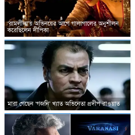
‘রামলীলা’য় অভিনয়ের আগে গালাগালের অনুশীলন
করেছিলেন দীপিকা
মারা গেছেন ‘গজনি’ খ্যাত অভিনেতা প্রদীপ রাওয়াত