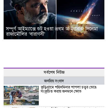
সম্পূর্ণ আইম্যাক্সে শুট হওয়া প্রথম অ-ইংরেজি সিনেমা
রাজামৌলির ‘বারাণসী’
সর্বশেষ নিউজ
জনপ্রিয় সংবাদ
কুড়িগ্রামে শহিদমিনার শাপলা চত্বর ভেঙে
সংকুচিত করায় জনমনে ক্ষোভ