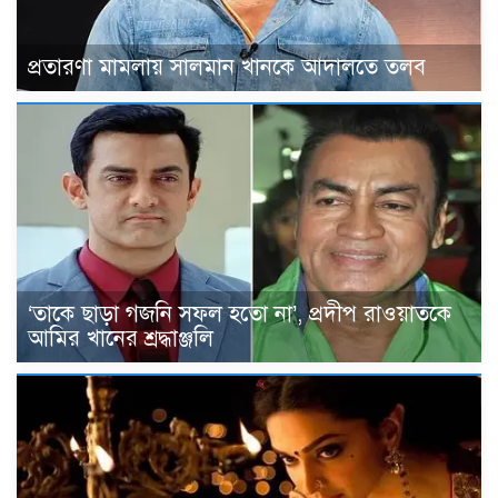
প্রতারণা মামলায় সালমান খানকে আদালতে তলব
‘তাকে ছাড়া গজনি সফল হতো না’, প্রদীপ রাওয়াতকে
আমির খানের শ্রদ্ধাঞ্জলি