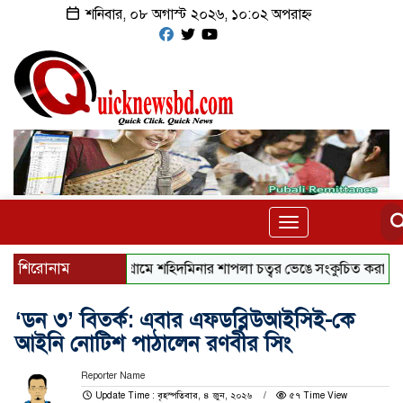
শনিবার, ০৮ অগাস্ট ২০২৬, ১০:০২ অপরাহ্ন
Toggle
navigation
শিরোনাম
কুড়িগ্রামে শহিদমিনার শাপলা চত্বর ভেঙে সংকুচিত করায় জনমনে ক্
‘ডন ৩’ বিতর্ক: এবার এফডব্লিউআইসিই-কে
আইনি নোটিশ পাঠালেন রণবীর সিং
Reporter Name
Update Time : বৃহস্পতিবার, ৪ জুন, ২০২৬
৫৭ Time View