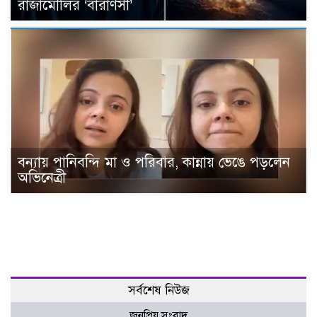
রাজামৌলির ‘বারাণসী’
বন্যায় পানিবন্দি মা ও পরিবার, কান্নায় ভেঙে পড়লেন
অভিনেত্রী
সর্বশেষ নিউজ
জনপ্রিয় সংবাদ