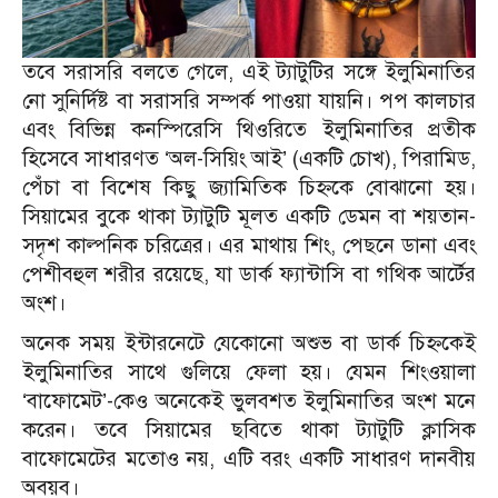
তবে সরাসরি বলতে গেলে, এই ট্যাটুটির সঙ্গে ইলুমিনাতির
নো সুনির্দিষ্ট বা সরাসরি সম্পর্ক পাওয়া যায়নি। পপ কালচার
এবং বিভিন্ন কনস্পিরেসি থিওরিতে ইলুমিনাতির প্রতীক
হিসেবে সাধারণত ‘অল-সিয়িং আই’ (একটি চোখ), পিরামিড,
পেঁচা বা বিশেষ কিছু জ্যামিতিক চিহ্নকে বোঝানো হয়।
সিয়ামের বুকে থাকা ট্যাটুটি মূলত একটি ডেমন বা শয়তান-
সদৃশ কাল্পনিক চরিত্রের। এর মাথায় শিং, পেছনে ডানা এবং
পেশীবহুল শরীর রয়েছে, যা ডার্ক ফ্যান্টাসি বা গথিক আর্টের
অংশ।
অনেক সময় ইন্টারনেটে যেকোনো অশুভ বা ডার্ক চিহ্নকেই
ইলুমিনাতির সাথে গুলিয়ে ফেলা হয়। যেমন শিংওয়ালা
‘বাফোমেট’-কেও অনেকেই ভুলবশত ইলুমিনাতির অংশ মনে
করেন। তবে সিয়ামের ছবিতে থাকা ট্যাটুটি ক্লাসিক
বাফোমেটের মতোও নয়, এটি বরং একটি সাধারণ দানবীয়
অবয়ব।