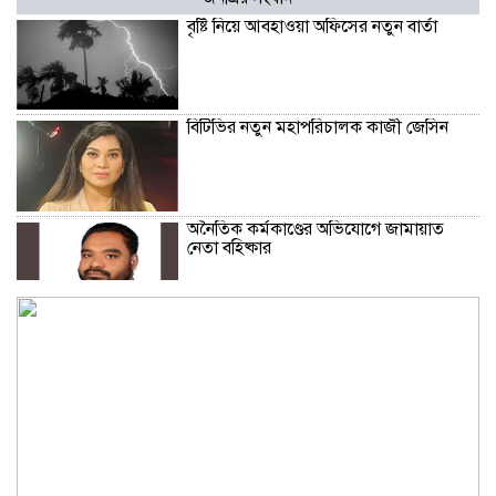
বৃষ্টি নিয়ে আবহাওয়া অফিসের নতুন বার্তা
বিটিভির নতুন মহাপরিচালক কাজী জেসিন
অনৈতিক কর্মকাণ্ডের অভিযোগে জামায়াত
নেতা বহিষ্কার
সকালে খালি পেটে মেথি ভেজানো পানি পানের
উপকারিতা
কোলেস্টেরল নিয়ন্ত্রণে রাখবে পেস্তা বাদাম