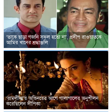
‘তাকে ছাড়া গজনি সফল হতো না’, প্রদীপ রাওয়াতকে
আমির খানের শ্রদ্ধাঞ্জলি
‘রামলীলা’য় অভিনয়ের আগে গালাগালের অনুশীলন
করেছিলেন দীপিকা