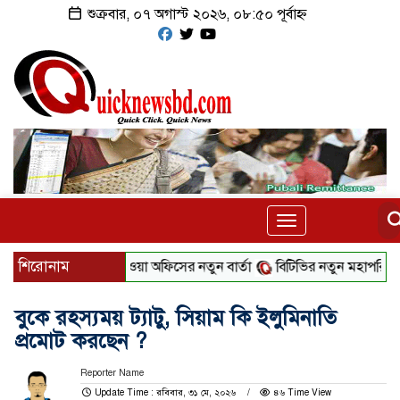
শুক্রবার, ০৭ অগাস্ট ২০২৬, ০৮:৫০ পূর্বাহ্ন
Toggle
navigation
শিরোনাম
বৃষ্টি নিয়ে আবহাওয়া অফিসের নতুন বার্তা
বিটিভির নতুন মহাপরিচালক ক
বুকে রহস্যময় ট্যাটু, সিয়াম কি ইলুমিনাতি
প্রমোট করছেন ?
Reporter Name
Update Time : রবিবার, ৩১ মে, ২০২৬
৪৬ Time View